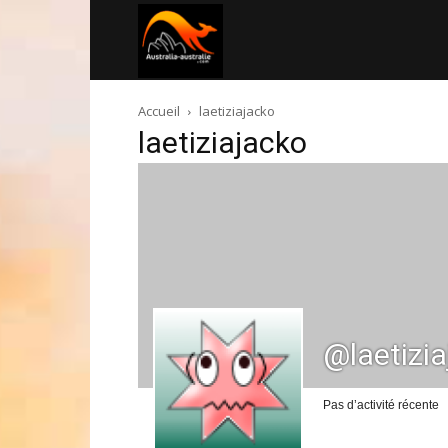
Australia-
Accueil
laetiziajacko
australie.com
laetiziajacko
@laetizi
Pas d’activité récente