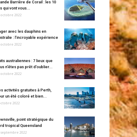
ande Barrière de Corail : les 10
es qui vont vous...
 octobre 2022
ger avec les dauphins en
stralie : l’incroyable expérience
 octobre 2022
its australiennes : 7 lieux que
us n’êtes pas prêt d’oublier...
 octobre 2022
s activités gratuites à Perth,
ur un été coloré et bien...
octobre 2022
wnsville, point stratégique du
rd tropical Queensland
 septembre 2022