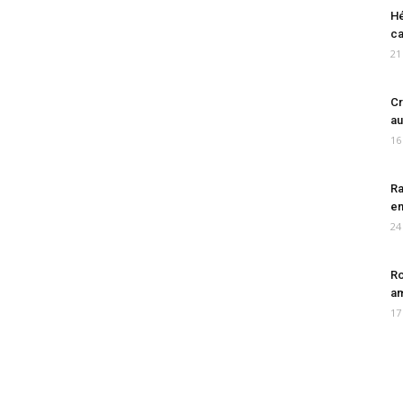
Hé
ca
21
Cr
au
16
Ra
en
24
Ro
am
17