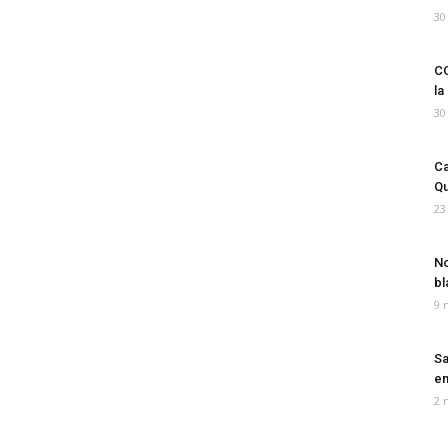
30
CO
la
30
Ca
Qu
23
No
bl
9 
Sa
em
2 