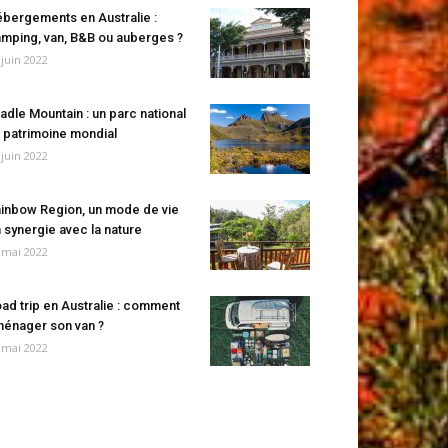
bergements en Australie :
mping, van, B&B ou auberges ?
 juin 2022
adle Mountain : un parc national
 patrimoine mondial
 juin 2022
inbow Region, un mode de vie
 synergie avec la nature
 mai 2022
ad trip en Australie : comment
énager son van ?
 mai 2022