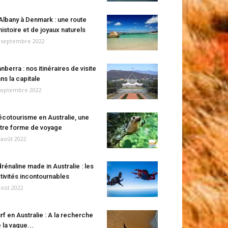
Albany à Denmark : une route
histoire et de joyaux naturels
 septembre 2022
nberra : nos itinéraires de visite
ns la capitale
septembre 2022
écotourisme en Australie, une
tre forme de voyage
 août 2022
rénaline made in Australie : les
tivités incontournables
août 2022
rf en Australie : A la recherche
 la vague...