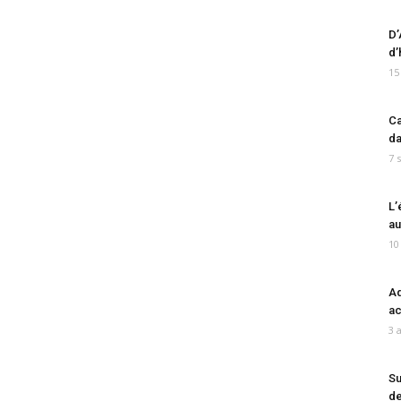
D’
d’
15
Ca
da
7 
L’
au
10
Ad
ac
3 
Su
de