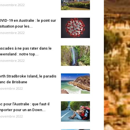
 novembre 2022
VID-19 en Australie : le point sur
 situation pour les...
 novembre 2022
scades à ne pas rater dans le
eensland : notre top...
 novembre 2022
rth Stradbroke Island, le paradis
anc de Brisbane
novembre 2022
c pour l’Australie : que faut-il
porter pour un an Down...
novembre 2022