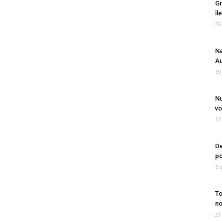
Gr
îl
26
Na
Au
19
Nu
vo
12
De
po
5 
To
no
21