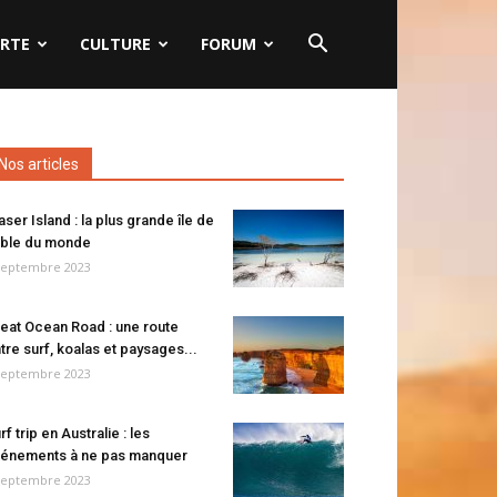
RTE
CULTURE
FORUM
Nos articles
aser Island : la plus grande île de
ble du monde
septembre 2023
eat Ocean Road : une route
tre surf, koalas et paysages...
septembre 2023
rf trip en Australie : les
énements à ne pas manquer
septembre 2023