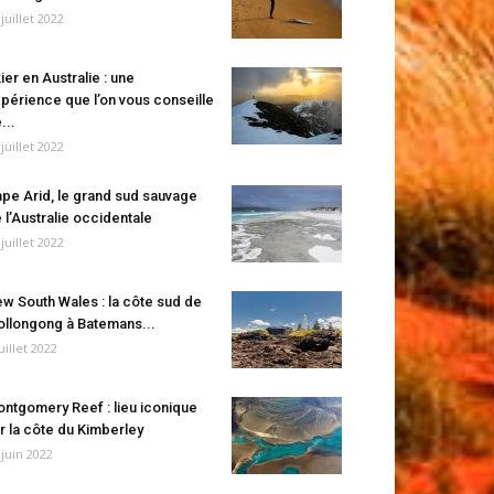
 juillet 2022
ier en Australie : une
périence que l’on vous conseille
...
 juillet 2022
pe Arid, le grand sud sauvage
 l’Australie occidentale
 juillet 2022
w South Wales : la côte sud de
llongong à Batemans...
juillet 2022
ntgomery Reef : lieu iconique
r la côte du Kimberley
 juin 2022