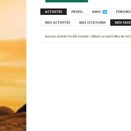
ACTIVITÉS
PROFIL
AMIS
FORUMS
0
MES ACTIVITÉS
MES CITATIONS
MES FAV
Aucune activité n'a été trouvée. Utilisez un autre filtre de re