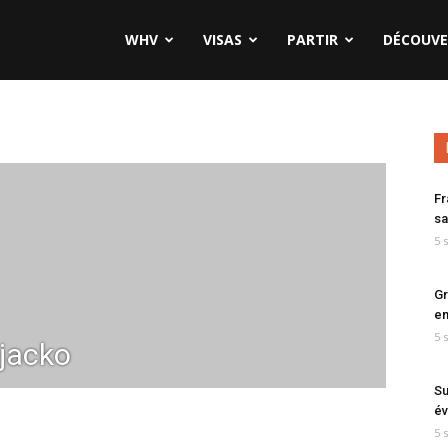
WHV
VISAS
PARTIR
DÉCOUVE
Fr
sa
5 
Gr
en
5 
ajacko
Su
év
5 