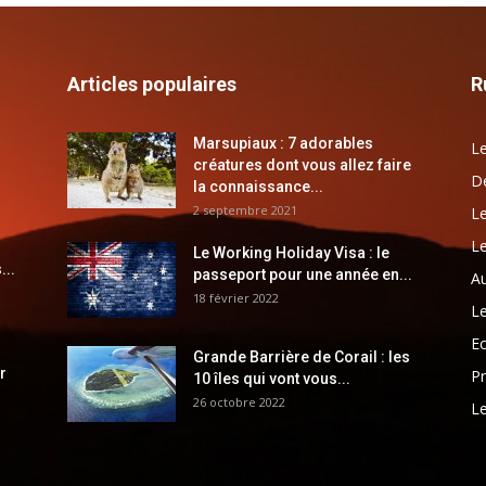
Articles populaires
R
Marsupiaux : 7 adorables
Le
créatures dont vous allez faire
Dé
la connaissance...
2 septembre 2021
Le
Le
Le Working Holiday Visa : le
...
passeport pour une année en...
Au
18 février 2022
Le
E
Grande Barrière de Corail : les
r
Pr
10 îles qui vont vous...
26 octobre 2022
Le