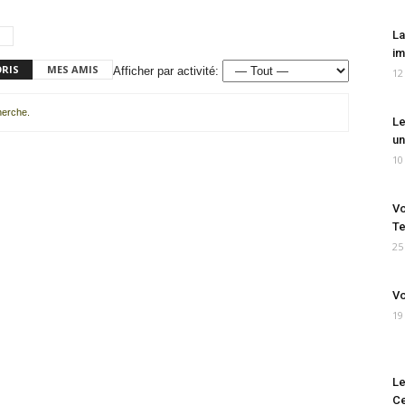
La
im
ORIS
MES AMIS
Afficher par activité:
12
cherche.
Le
un
10
Vo
Te
25
Vo
19
Le
Ce