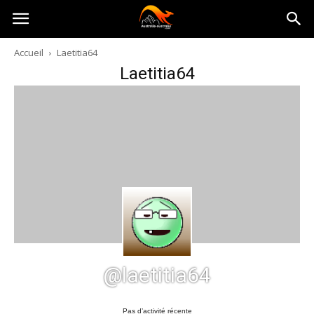
Australia-
Accueil
Laetitia64
Laetitia64
australie.com
@laetitia64
Pas d’activité récente