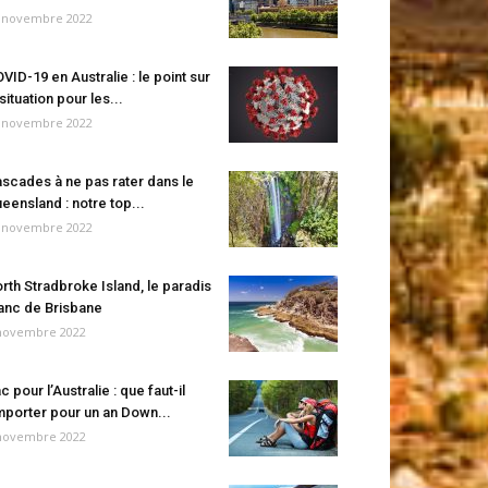
 novembre 2022
VID-19 en Australie : le point sur
 situation pour les...
 novembre 2022
scades à ne pas rater dans le
eensland : notre top...
 novembre 2022
rth Stradbroke Island, le paradis
anc de Brisbane
novembre 2022
c pour l’Australie : que faut-il
porter pour un an Down...
novembre 2022