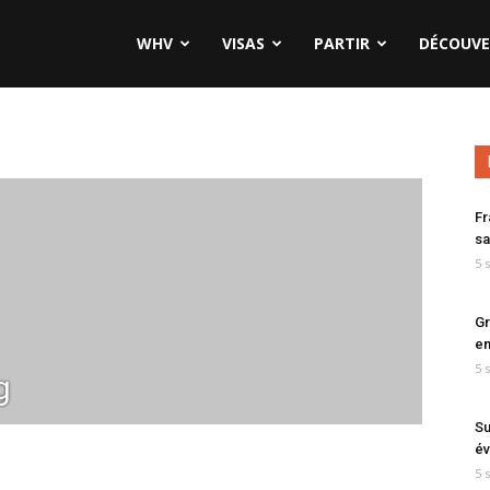
WHV
VISAS
PARTIR
DÉCOUVE
Fr
sa
5 
Gr
en
5 
g
Su
év
5 