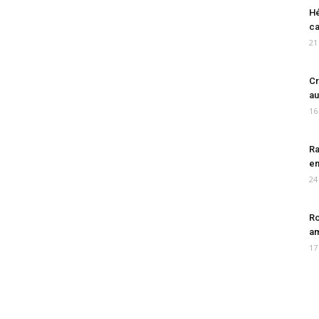
Hé
ca
21
Cr
au
16
Ra
en
24
Ro
am
17