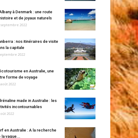
Albany à Denmark : une route
histoire et de joyaux naturels
 septembre 2022
nberra : nos itinéraires de visite
ns la capitale
septembre 2022
écotourisme en Australie, une
tre forme de voyage
 août 2022
rénaline made in Australie : les
tivités incontournables
août 2022
rf en Australie : A la recherche
 la vague...