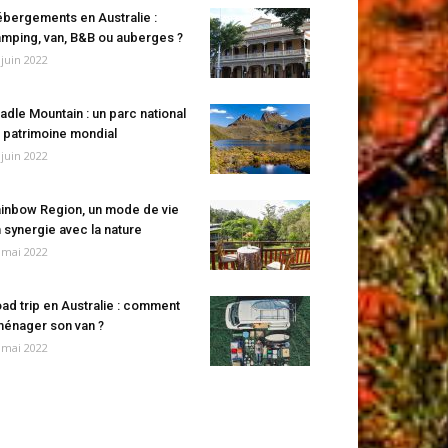
bergements en Australie :
mping, van, B&B ou auberges ?
 juin 2022
adle Mountain : un parc national
 patrimoine mondial
 juin 2022
inbow Region, un mode de vie
 synergie avec la nature
 mai 2022
ad trip en Australie : comment
énager son van ?
 mai 2022