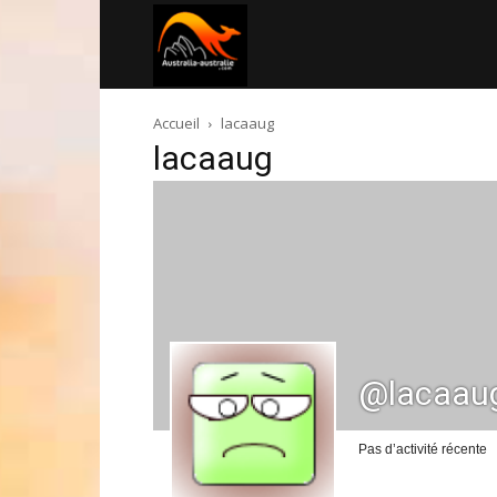
Australia-
Accueil
lacaaug
australie.com
lacaaug
@lacaau
Pas d’activité récente