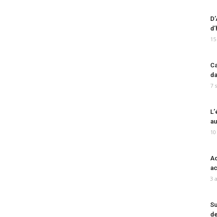
D’
d’
15
Ca
da
7 
L’
au
10
Ad
ac
3 
Su
de