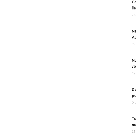
Gr
îl
26
Na
Au
19
Nu
vo
12
De
po
5 
To
no
21