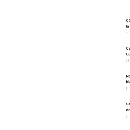
30
CO
la
30
Ca
Qu
23
No
bl
9 
Sa
em
2 