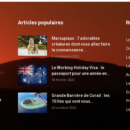
Articles populaires
R
Marsupiaux : 7 adorables
Le
créatures dont vous allez faire
Dé
la connaissance...
2 septembre 2021
Le
Le
Le Working Holiday Visa : le
...
passeport pour une année en...
Au
18 février 2022
Le
E
Grande Barrière de Corail : les
r
Pr
10 îles qui vont vous...
26 octobre 2022
Le