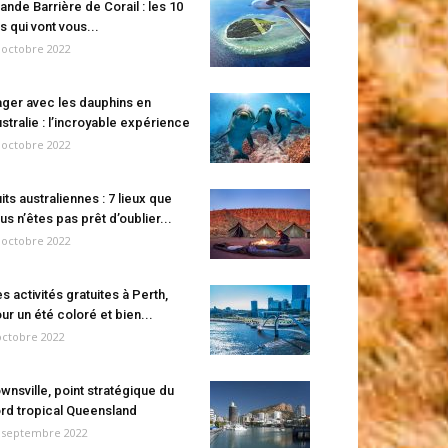
ande Barrière de Corail : les 10
es qui vont vous...
 octobre 2022
ger avec les dauphins en
stralie : l’incroyable expérience
 octobre 2022
its australiennes : 7 lieux que
us n’êtes pas prêt d’oublier...
 octobre 2022
s activités gratuites à Perth,
ur un été coloré et bien...
octobre 2022
wnsville, point stratégique du
rd tropical Queensland
 septembre 2022