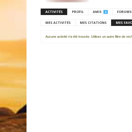
ACTIVITÉS
PROFIL
AMIS
FORUMS
0
MES ACTIVITÉS
MES CITATIONS
MES FAV
Aucune activité n'a été trouvée. Utilisez un autre filtre de re