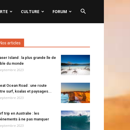
RTE
CULTURE
FORUM
Nos articles
aser Island : la plus grande île de
ble du monde
septembre 2023
eat Ocean Road : une route
tre surf, koalas et paysages...
septembre 2023
rf trip en Australie : les
énements à ne pas manquer
septembre 2023