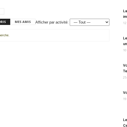
La
im
ORIS
MES AMIS
Afficher par activité:
12
cherche.
Le
un
10
Vo
Te
25
Vo
19
Le
Ce