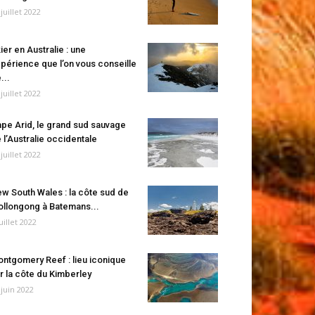
 juillet 2022
ier en Australie : une
périence que l’on vous conseille
...
 juillet 2022
pe Arid, le grand sud sauvage
 l’Australie occidentale
 juillet 2022
w South Wales : la côte sud de
llongong à Batemans...
juillet 2022
ntgomery Reef : lieu iconique
r la côte du Kimberley
 juin 2022