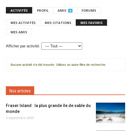
ACTIVITÉS
PROFIL
AMIS
FORUMS
0
MES ACTIVITÉS
MES CITATIONS
MES FAVORIS
MES AMIS
Afficher par activité:
Aucune activité n'a été trouvée. Utilisez un autre filtre de recherche.
Nos articles
Fraser Island : la plus grande île de sable du
monde
5 septembre 2023