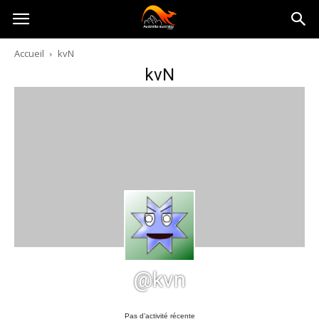
Australia-
Accueil
kvN
kvN
australie.com
@kvn
Pas d’activité récente