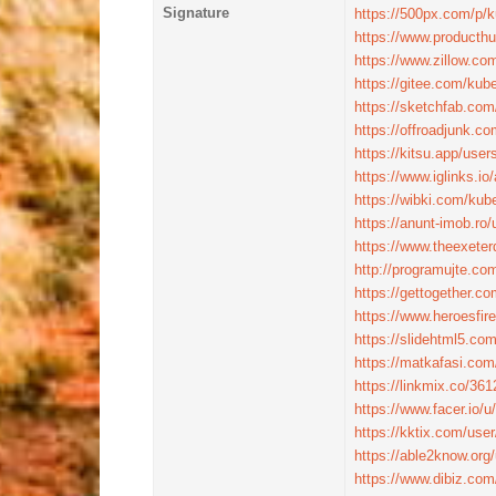
Signature
https://500px.com/p/
https://www.product
https://www.zillow.co
https://gitee.com/kub
https://sketchfab.co
https://offroadjunk.
https://kitsu.app/use
https://www.iglinks.i
https://wibki.com/kub
https://anunt-imob.ro/
https://www.theexeter
http://programujte.co
https://gettogether.c
https://www.heroesfir
https://slidehtml5.c
https://matkafasi.com
https://linkmix.co/36
https://www.facer.io/
https://kktix.com/use
https://able2know.org
https://www.dibiz.com