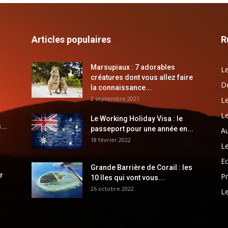
Articles populaires
R
Marsupiaux : 7 adorables
Le
créatures dont vous allez faire
Dé
la connaissance...
2 septembre 2021
Le
Le
Le Working Holiday Visa : le
...
passeport pour une année en...
Au
18 février 2022
Le
E
Grande Barrière de Corail : les
r
Pr
10 îles qui vont vous...
26 octobre 2022
Le