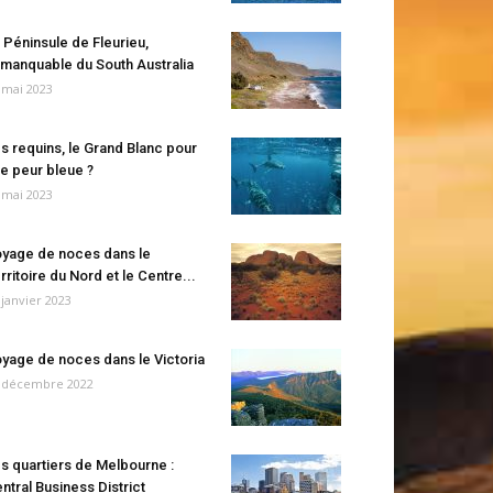
 Péninsule de Fleurieu,
manquable du South Australia
 mai 2023
s requins, le Grand Blanc pour
e peur bleue ?
 mai 2023
yage de noces dans le
rritoire du Nord et le Centre...
 janvier 2023
yage de noces dans le Victoria
 décembre 2022
s quartiers de Melbourne :
ntral Business District