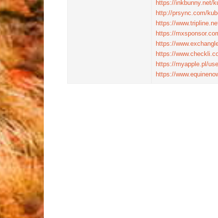
https://inkbunny.net/
http://prsync.com/kub
https://www.tripline.n
https://mxsponsor.com
https://www.exchangl
https://www.checkli.
https://myapple.pl/us
https://www.equineno