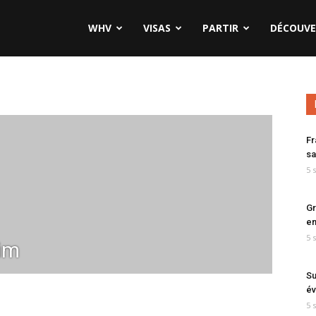
WHV
VISAS
PARTIR
DÉCOUVE
Fr
sa
5 
Gr
en
5 
im
Su
év
5 