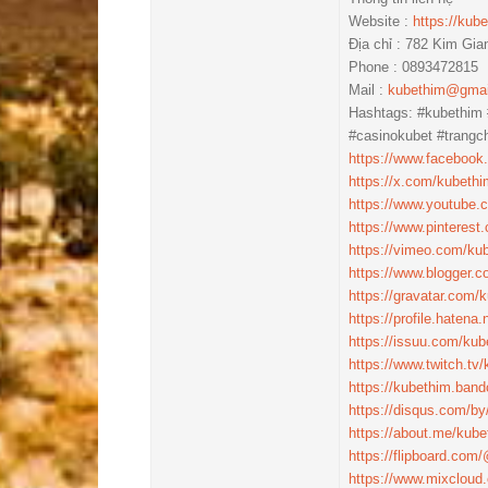
Website :
https://kube
Địa chỉ : 782 Kim Gia
Phone : 0893472815
Mail :
kubethim@gmai
Hashtags: #kubethim 
#casinokubet #trangc
https://www.facebook
https://x.com/kubethi
https://www.youtube
https://www.pinterest
https://vimeo.com/ku
https://www.blogger.
https://gravatar.com/
https://profile.hatena
https://issuu.com/kub
https://www.twitch.tv
https://kubethim.ba
https://disqus.com/by
https://about.me/kube
https://flipboard.com
https://www.mixcloud