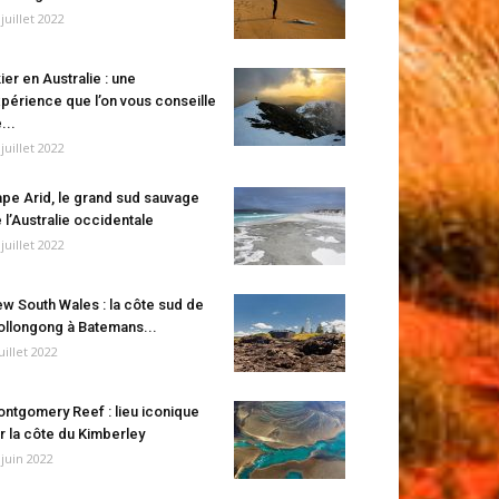
 juillet 2022
ier en Australie : une
périence que l’on vous conseille
...
 juillet 2022
pe Arid, le grand sud sauvage
 l’Australie occidentale
 juillet 2022
w South Wales : la côte sud de
llongong à Batemans...
juillet 2022
ntgomery Reef : lieu iconique
r la côte du Kimberley
 juin 2022