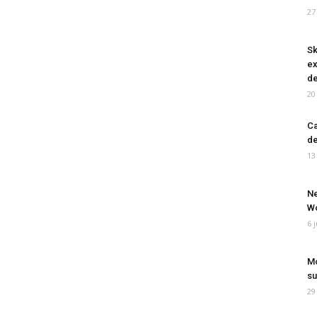
27
Sk
ex
de
20
Ca
de
13
Ne
Wo
6 
Mo
su
29