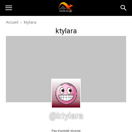
Australia-
Accueil
ktylara
ktylara
australie.com
@ktylara
Pas d’activité récente