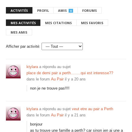
ACTIVITÉS
PROFIL
AMIS
FORUMS
0
MES ACTIVITÉS
MES CITATIONS
MES FAVORIS
MES AMIS
Afficher par activité:
ktylara
a répondu au sujet
place de demi pair a perth……..qui est interesse??
dans le forum
Au Pair
il y a 20 ans
non je ne trouve pas!!!!
ktylara
a répondu au sujet
veut etre au pair a Perth
dans le forum
Au Pair
il y a 21 ans
bonjour
as tu trouve une famille a perth? car sinon jen ai une a