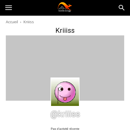
Australia-
Accueil
Kriiiss
Kriiiss
australie.com
@kriiiss
Pas d’activité récente