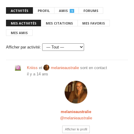
ACTIVITÉS
PROFIL
AMIS
FORUMS
1
MES ACTIVITÉS
MES CITATIONS
MES FAVORIS
MES AMIS
Afficher par activité:
Kriiiss
et
melanieaustralie
sont en contact
il y a 14 ans
melanieaustralie
@melanieaustralie
Afficher le profil