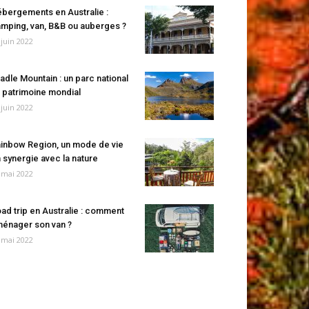
bergements en Australie :
mping, van, B&B ou auberges ?
 juin 2022
adle Mountain : un parc national
 patrimoine mondial
 juin 2022
inbow Region, un mode de vie
 synergie avec la nature
 mai 2022
ad trip en Australie : comment
énager son van ?
 mai 2022