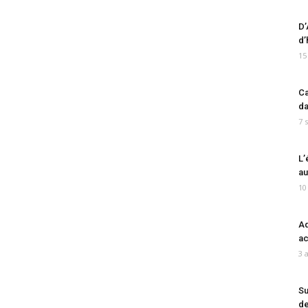
D’
d’
15
Ca
da
7 
L’
au
10
Ad
ac
3 
Su
de