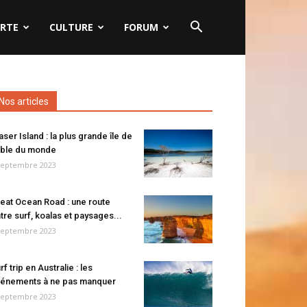
RTE
CULTURE
FORUM
Nos articles
aser Island : la plus grande île de
ble du monde
septembre 2023
eat Ocean Road : une route
tre surf, koalas et paysages...
septembre 2023
rf trip en Australie : les
énements à ne pas manquer
septembre 2023