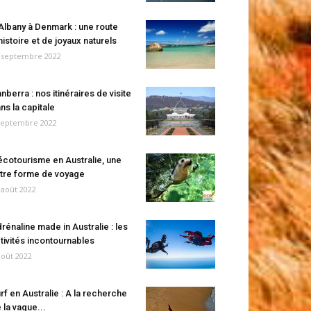
Albany à Denmark : une route
histoire et de joyaux naturels
 septembre 2022
nberra : nos itinéraires de visite
ns la capitale
septembre 2022
écotourisme en Australie, une
tre forme de voyage
 août 2022
rénaline made in Australie : les
tivités incontournables
août 2022
rf en Australie : A la recherche
 la vague...