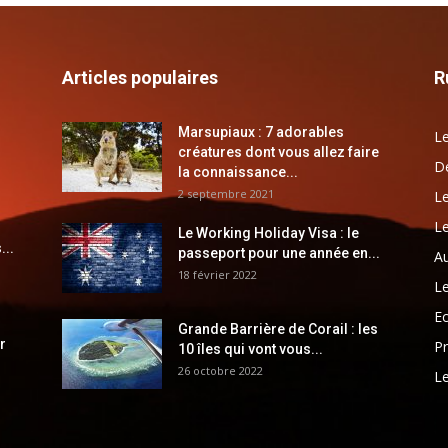
Articles populaires
R
Marsupiaux : 7 adorables
Le
créatures dont vous allez faire
Dé
la connaissance...
2 septembre 2021
Le
Le
Le Working Holiday Visa : le
...
passeport pour une année en...
Au
18 février 2022
Le
E
Grande Barrière de Corail : les
r
Pr
10 îles qui vont vous...
26 octobre 2022
Le