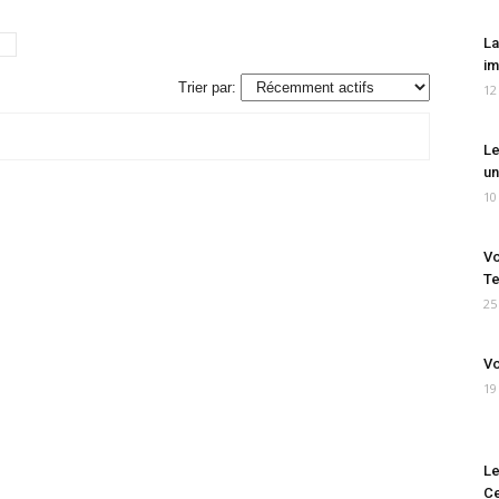
La
im
Trier par:
12
Le
un
10
Vo
Te
25
Vo
19
Le
Ce