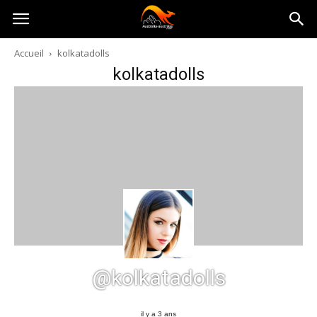
Australia-
Accueil
kolkatadolls
kolkatadolls
australie.com
@kolkatadolls
il y a 3 ans