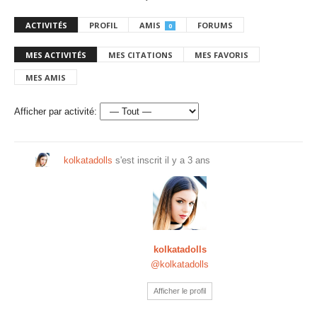
ACTIVITÉS
PROFIL
AMIS
FORUMS
0
MES ACTIVITÉS
MES CITATIONS
MES FAVORIS
MES AMIS
Afficher par activité:
kolkatadolls
s'est inscrit
il y a 3 ans
kolkatadolls
@kolkatadolls
Afficher le profil