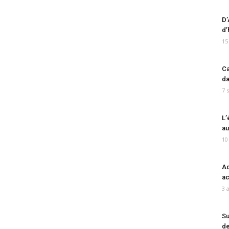
D’
d’
15
Ca
da
7 
L’
au
10
Ad
ac
3 
Su
de