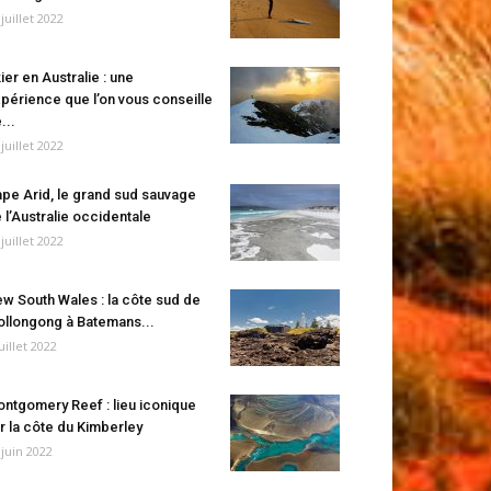
 juillet 2022
ier en Australie : une
périence que l’on vous conseille
...
 juillet 2022
pe Arid, le grand sud sauvage
 l’Australie occidentale
 juillet 2022
w South Wales : la côte sud de
llongong à Batemans...
juillet 2022
ntgomery Reef : lieu iconique
r la côte du Kimberley
 juin 2022