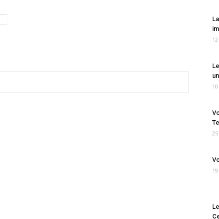
La
im
12
Le
un
10
Vo
Te
25
Vo
19
Le
Ce