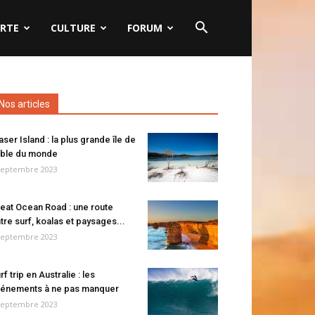
RTE
CULTURE
FORUM
Nos articles
aser Island : la plus grande île de
ble du monde
septembre 2023
eat Ocean Road : une route
tre surf, koalas et paysages...
septembre 2023
rf trip en Australie : les
énements à ne pas manquer
septembre 2023