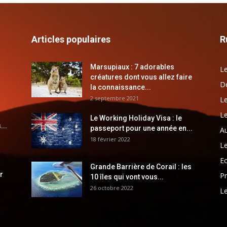
Articles populaires
R
Marsupiaux : 7 adorables
Le
créatures dont vous allez faire
Dé
la connaissance...
2 septembre 2021
Le
Le
Le Working Holiday Visa : le
...
passeport pour une année en...
Au
18 février 2022
Le
E
Grande Barrière de Corail : les
r
Pr
10 îles qui vont vous...
26 octobre 2022
Le