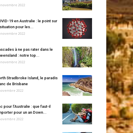
 novembre 2022
VID-19 en Australie : le point sur
 situation pour les...
 novembre 2022
scades à ne pas rater dans le
eensland : notre top...
 novembre 2022
rth Stradbroke Island, le paradis
anc de Brisbane
novembre 2022
c pour l’Australie : que faut-il
porter pour un an Down...
novembre 2022