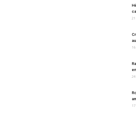
Hé
ca
21
Cr
au
16
Ra
en
24
Ro
am
17