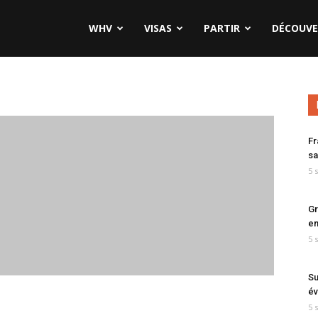
WHV
VISAS
PARTIR
DÉCOUVE
Fr
sa
5 
Gr
en
5 
Su
év
5 