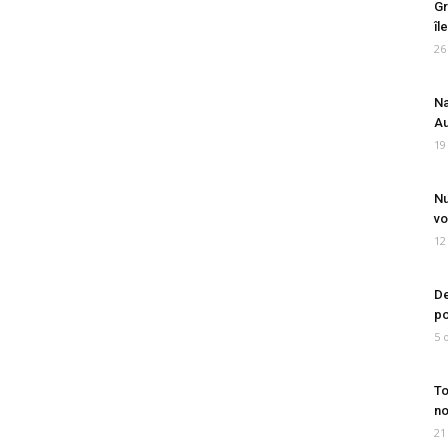
Gr
îl
26
Na
Au
19
Nu
vo
12
De
po
5 
To
no
21