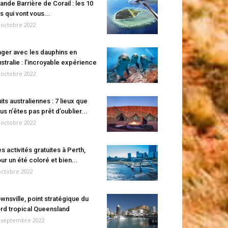
ande Barrière de Corail : les 10
es qui vont vous...
 octobre 2022
ger avec les dauphins en
stralie : l’incroyable expérience
 octobre 2022
its australiennes : 7 lieux que
us n’êtes pas prêt d’oublier...
 octobre 2022
s activités gratuites à Perth,
ur un été coloré et bien...
octobre 2022
wnsville, point stratégique du
rd tropical Queensland
 septembre 2022