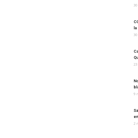
30
CO
la
30
Ca
Qu
23
No
bl
9 
Sa
em
2 