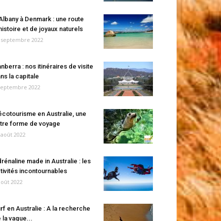
Albany à Denmark : une route
histoire et de joyaux naturels
 septembre 2022
nberra : nos itinéraires de visite
ns la capitale
septembre 2022
écotourisme en Australie, une
tre forme de voyage
 août 2022
rénaline made in Australie : les
tivités incontournables
août 2022
rf en Australie : A la recherche
 la vague...