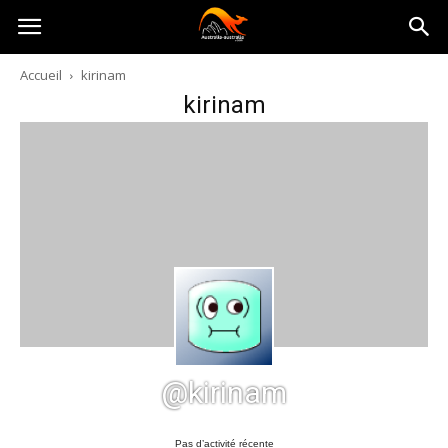
Australia-
Accueil
kirinam
kirinam
australie.com
@kirinam
Pas d’activité récente