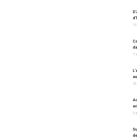
D’
d’
15
Ca
da
7 
L’
au
10
Ad
ac
3 
Su
de