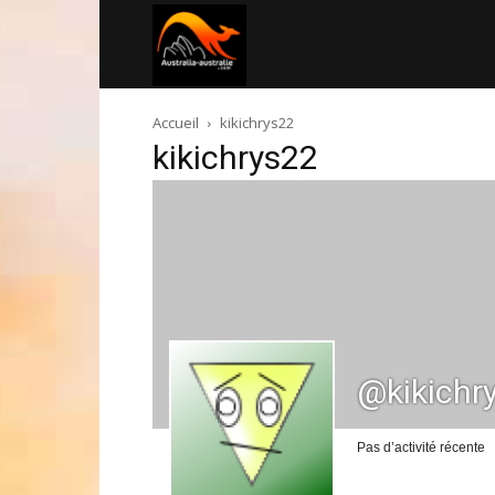
Australia-
Accueil
kikichrys22
australie.com
kikichrys22
@kikichr
Pas d’activité récente