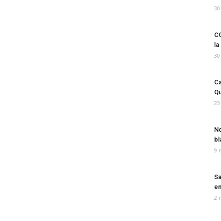
30
CO
la
30
Ca
Qu
23
No
bl
9 
Sa
em
2 