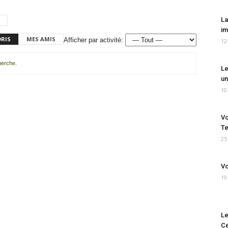
La
im
ORIS
MES AMIS
Afficher par activité:
12
cherche.
Le
un
10
Vo
Te
25
Vo
19
Le
Ce