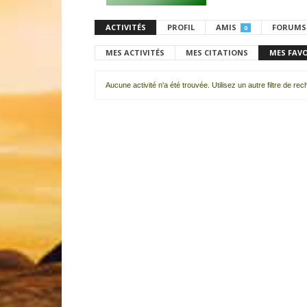
ACTIVITÉS
PROFIL
AMIS
FORUMS
0
MES ACTIVITÉS
MES CITATIONS
MES FAV
Aucune activité n'a été trouvée. Utilisez un autre filtre de re