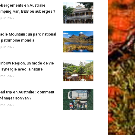
bergements en Australie :
mping, van, B&B ou auberges ?
 juin 2022
adle Mountain : un parc national
 patrimoine mondial
 juin 2022
inbow Region, un mode de vie
 synergie avec la nature
 mai 2022
ad trip en Australie : comment
énager son van ?
 mai 2022