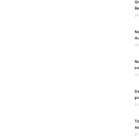
Gr
îl
26
Na
Au
19
Nu
vo
12
De
po
5 
To
no
21