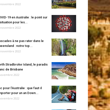
 novembre 2022
VID-19 en Australie : le point sur
 situation pour les...
 novembre 2022
scades à ne pas rater dans le
eensland : notre top...
 novembre 2022
rth Stradbroke Island, le paradis
anc de Brisbane
novembre 2022
c pour l’Australie : que faut-il
porter pour un an Down...
novembre 2022