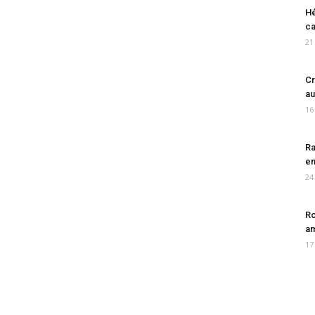
Hé
ca
21
Cr
au
16
Ra
en
24
Ro
am
17