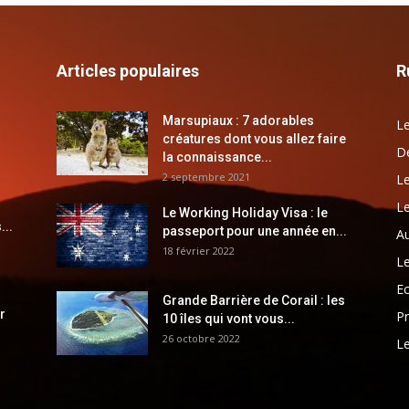
Articles populaires
R
Marsupiaux : 7 adorables
Le
créatures dont vous allez faire
Dé
la connaissance...
2 septembre 2021
Le
Le
Le Working Holiday Visa : le
...
passeport pour une année en...
Au
18 février 2022
Le
E
Grande Barrière de Corail : les
r
Pr
10 îles qui vont vous...
26 octobre 2022
Le