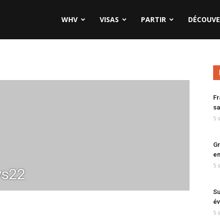
WHV
VISAS
PARTIR
DÉCOUVE
Fr
sa
5 
Gr
en
5 
ys22
Su
év
5 