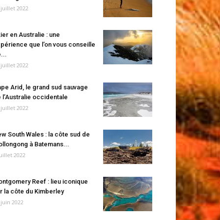
 juillet 2022
ier en Australie : une
périence que l’on vous conseille
...
 juillet 2022
pe Arid, le grand sud sauvage
 l’Australie occidentale
 juillet 2022
w South Wales : la côte sud de
llongong à Batemans...
juillet 2022
ntgomery Reef : lieu iconique
r la côte du Kimberley
 juin 2022