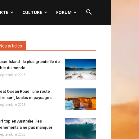
RTE
CULTURE
FORUM
Nos articles
aser Island : la plus grande île de
ble du monde
septembre 2023
eat Ocean Road : une route
tre surf, koalas et paysages...
septembre 2023
rf trip en Australie : les
énements à ne pas manquer
septembre 2023