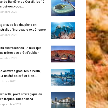
ande Barrière de Corail : les 10
es qui vont vous...
 octobre 2022
ger avec les dauphins en
stralie : l’incroyable expérience
 octobre 2022
its australiennes : 7 lieux que
us n’êtes pas prêt d’oublier...
 octobre 2022
s activités gratuites à Perth,
ur un été coloré et bien...
octobre 2022
wnsville, point stratégique du
rd tropical Queensland
 septembre 2022