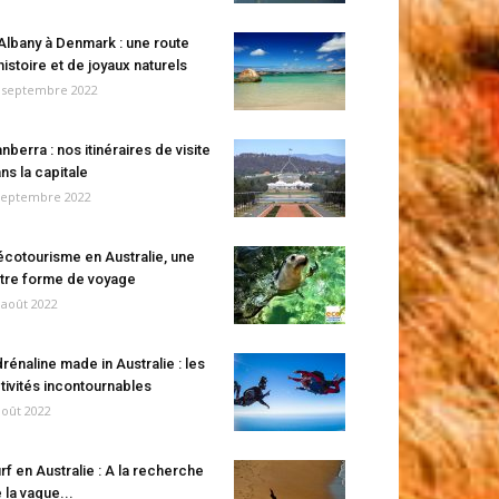
Albany à Denmark : une route
histoire et de joyaux naturels
 septembre 2022
nberra : nos itinéraires de visite
ns la capitale
septembre 2022
écotourisme en Australie, une
tre forme de voyage
 août 2022
rénaline made in Australie : les
tivités incontournables
août 2022
rf en Australie : A la recherche
 la vague...