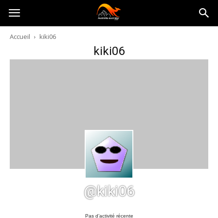
Australia-
Accueil
kiki06
kiki06
australie.com
@kiki06
Pas d’activité récente