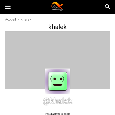
Australia-
Accueil
khalek
khalek
australie.com
@khalek
Pas d’activité récente