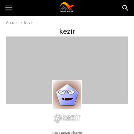
Australia-
Accueil
kezir
kezir
australie.com
@kezir
Pas d’activité récente