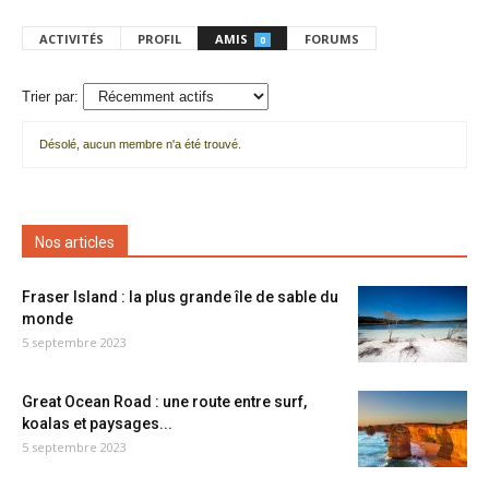
ACTIVITÉS
PROFIL
AMIS
FORUMS
0
Trier par:
Désolé, aucun membre n'a été trouvé.
Mes
amis
Nos articles
Fraser Island : la plus grande île de sable du
monde
5 septembre 2023
Great Ocean Road : une route entre surf,
koalas et paysages...
5 septembre 2023