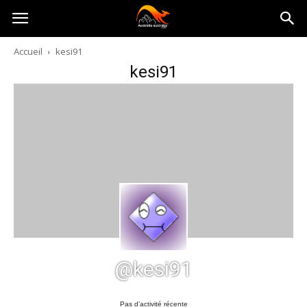
Australia-
Accueil
kesi91
kesi91
australie.com
@kesi91
Pas d’activité récente