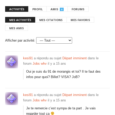
ACTIVITÉS
PROFIL
AMIS
FORUMS
0
MES ACTIVITÉS
MES CITATIONS
MES FAVORIS
MES AMIS
Afficher par activité:
kesi91
a répondu au sujet
Départ imminent
dans le
forum
Jobs whv
il y a 15 ans
Oui je suis du 91 de morangis et toi? Il te faut des
infos pour quoi? Billet? VISA? JoB?
kesi91
a répondu au sujet
Départ imminent
dans le
forum
Jobs whv
il y a 15 ans
Je te remercie c’est sympa de ta part . Je vais
regarder tout ça