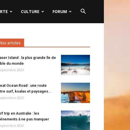
RTE
CULTURE
FORUM
Nos articles
aser Island : la plus grande île de
ble du monde
septembre 2023
eat Ocean Road : une route
tre surf, koalas et paysages...
septembre 2023
rf trip en Australie : les
énements à ne pas manquer
septembre 2023