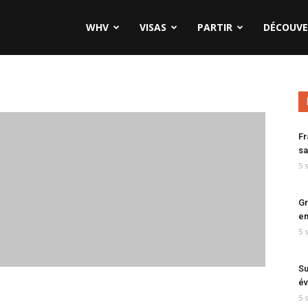
WHV
VISAS
PARTIR
DÉCOUVE
Fr
sa
5 
Gr
en
5 
Su
év
5 