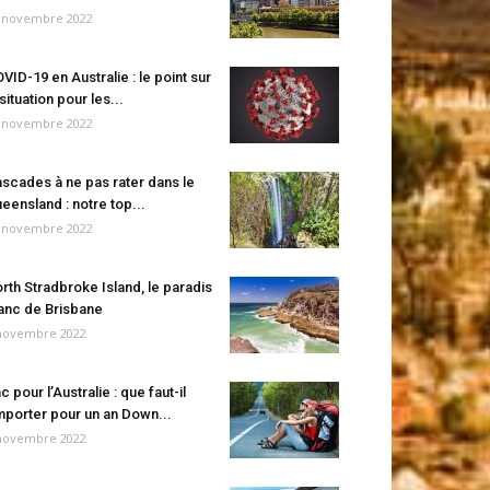
 novembre 2022
VID-19 en Australie : le point sur
 situation pour les...
 novembre 2022
scades à ne pas rater dans le
eensland : notre top...
 novembre 2022
rth Stradbroke Island, le paradis
anc de Brisbane
novembre 2022
c pour l’Australie : que faut-il
porter pour un an Down...
novembre 2022