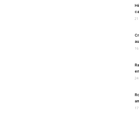
Hé
ca
21
Cr
au
16
Ra
en
24
Ro
am
17