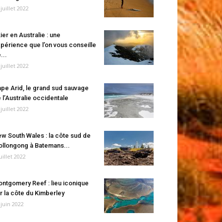
 juillet 2022
ier en Australie : une
périence que l’on vous conseille
...
 juillet 2022
pe Arid, le grand sud sauvage
 l’Australie occidentale
 juillet 2022
w South Wales : la côte sud de
llongong à Batemans...
juillet 2022
ntgomery Reef : lieu iconique
r la côte du Kimberley
 juin 2022