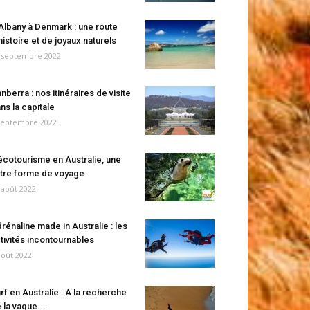
Albany à Denmark : une route
histoire et de joyaux naturels
 septembre 2022
nberra : nos itinéraires de visite
ns la capitale
septembre 2022
écotourisme en Australie, une
tre forme de voyage
 août 2022
rénaline made in Australie : les
tivités incontournables
août 2022
rf en Australie : A la recherche
 la vague...