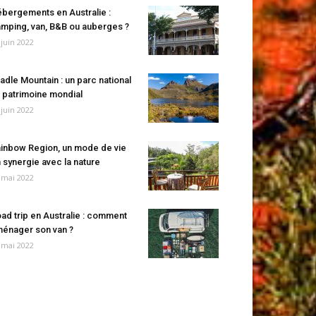
bergements en Australie :
mping, van, B&B ou auberges ?
 juin 2022
adle Mountain : un parc national
 patrimoine mondial
 juin 2022
inbow Region, un mode de vie
 synergie avec la nature
 mai 2022
ad trip en Australie : comment
énager son van ?
 mai 2022