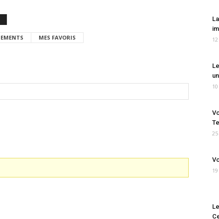
La
im
EMENTS
MES FAVORIS
12
Le
un
10
Vo
Te
25
Vo
19
Le
Ce