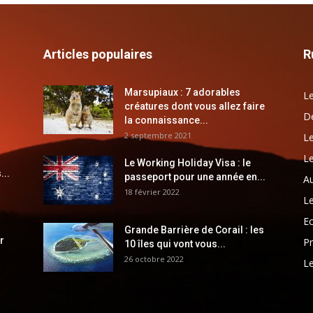
Articles populaires
R
Marsupiaux : 7 adorables
Le
créatures dont vous allez faire
Dé
la connaissance...
2 septembre 2021
Le
Le
Le Working Holiday Visa : le
...
passeport pour une année en...
Au
18 février 2022
Le
E
Grande Barrière de Corail : les
r
Pr
10 îles qui vont vous...
26 octobre 2022
Le