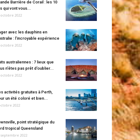
ande Barrière de Corail : les 10
es qui vont vous...
 octobre 2022
ger avec les dauphins en
stralie : l’incroyable expérience
 octobre 2022
its australiennes : 7 lieux que
us n’êtes pas prêt d’oublier...
 octobre 2022
s activités gratuites à Perth,
ur un été coloré et bien...
octobre 2022
wnsville, point stratégique du
rd tropical Queensland
 septembre 2022