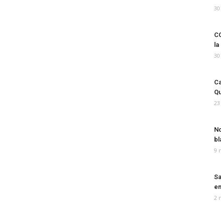
30
CO
la
30
Ca
Qu
23
No
bl
9 
Sa
em
2 