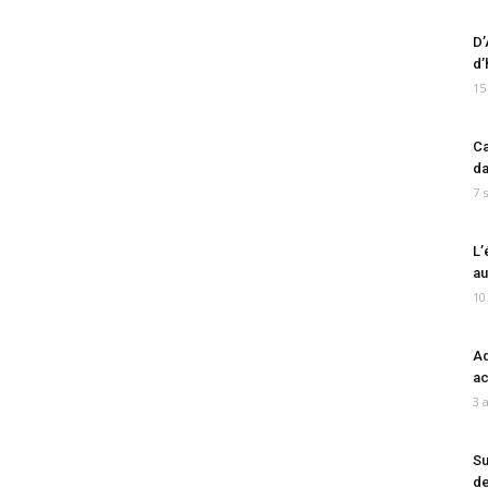
D’
d’
15
Ca
da
7 
L’
au
10
Ad
ac
3 
Su
de