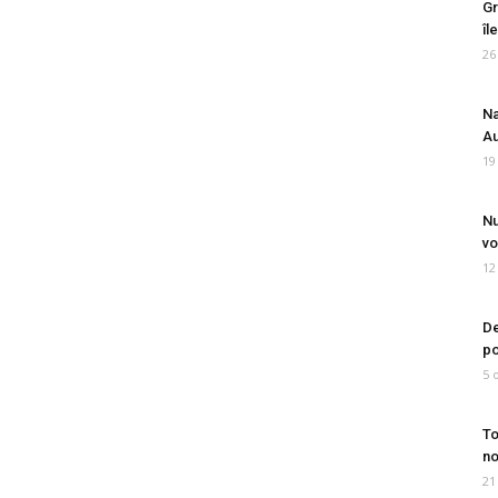
Gr
îl
26
Na
Au
19
Nu
vo
12
De
po
5 
To
no
21