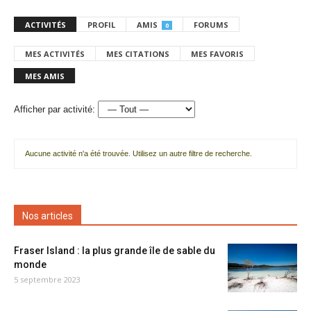
ACTIVITÉS
PROFIL
AMIS
FORUMS
0
MES ACTIVITÉS
MES CITATIONS
MES FAVORIS
MES AMIS
Afficher par activité:
Aucune activité n'a été trouvée. Utilisez un autre filtre de recherche.
Nos articles
Fraser Island : la plus grande île de sable du
monde
5 septembre 2023