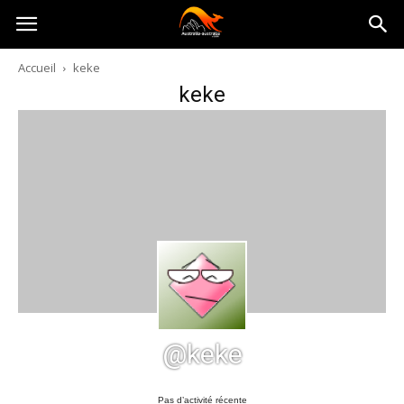
Australia-
Accueil
keke
keke
australie.com
@keke
Pas d’activité récente