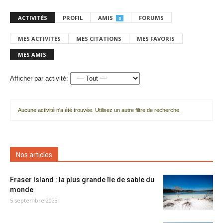
ACTIVITÉS
PROFIL
AMIS
FORUMS
0
MES ACTIVITÉS
MES CITATIONS
MES FAVORIS
MES AMIS
Afficher par activité:
Aucune activité n'a été trouvée. Utilisez un autre filtre de recherche.
Nos articles
Fraser Island : la plus grande île de sable du
monde
5 septembre 2023