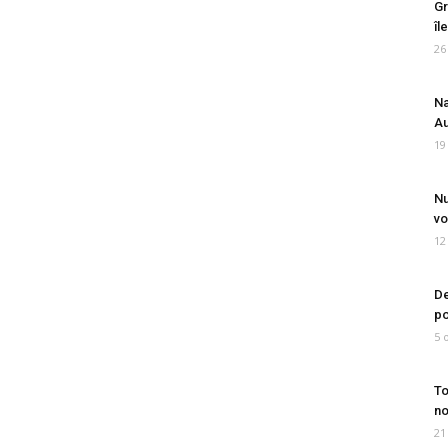
Gr
îl
26
Na
Au
19
Nu
vo
12
De
po
5 
To
no
21