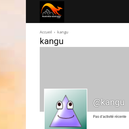
Australia-
Accueil
kangu
australie.com
kangu
@kangu
Pas d’activité récente