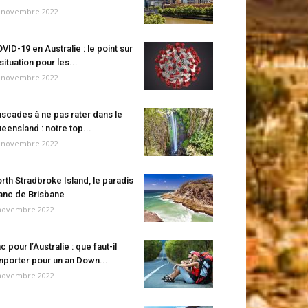
 novembre 2022
VID-19 en Australie : le point sur
 situation pour les...
 novembre 2022
scades à ne pas rater dans le
eensland : notre top...
 novembre 2022
rth Stradbroke Island, le paradis
anc de Brisbane
novembre 2022
c pour l’Australie : que faut-il
porter pour un an Down...
novembre 2022