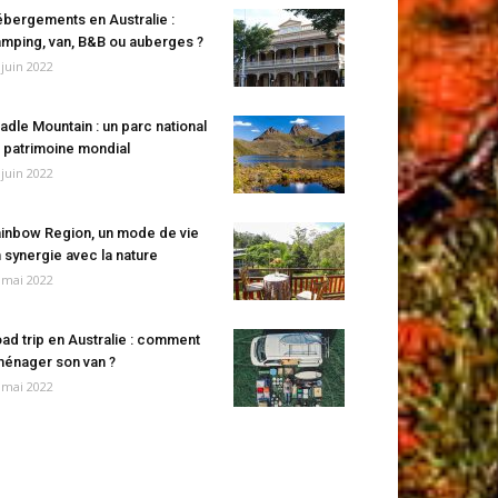
bergements en Australie :
mping, van, B&B ou auberges ?
 juin 2022
adle Mountain : un parc national
 patrimoine mondial
 juin 2022
inbow Region, un mode de vie
 synergie avec la nature
 mai 2022
ad trip en Australie : comment
énager son van ?
 mai 2022