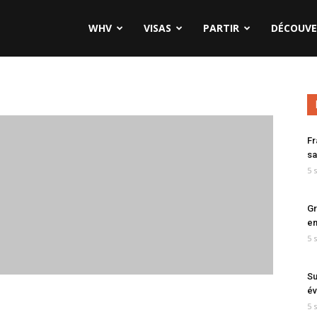
WHV
VISAS
PARTIR
DÉCOUVE
Fr
sa
5 
Gr
en
5 
Su
év
5 