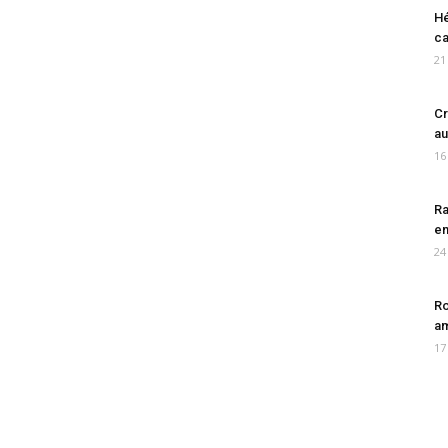
Hé
ca
21
Cr
au
16
Ra
en
24
Ro
am
17