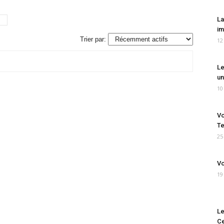
La
im
Trier par:
12
Le
un
10
Vo
Te
25
Vo
19
Le
Ce