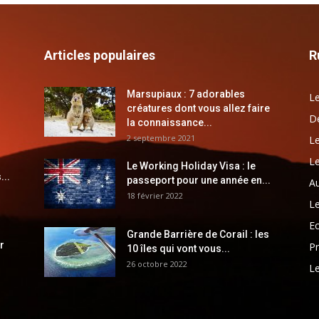
Articles populaires
R
Marsupiaux : 7 adorables
Le
créatures dont vous allez faire
Dé
la connaissance...
2 septembre 2021
Le
Le
Le Working Holiday Visa : le
...
passeport pour une année en...
Au
18 février 2022
Le
E
Grande Barrière de Corail : les
r
Pr
10 îles qui vont vous...
26 octobre 2022
Le