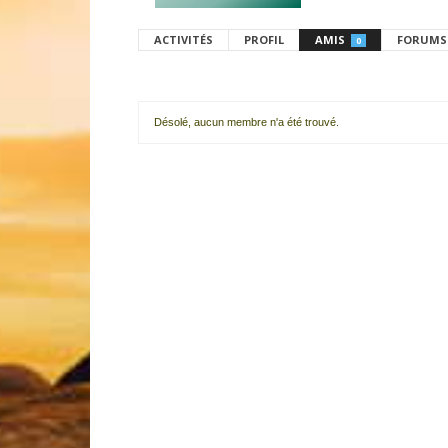
ACTIVITÉS
PROFIL
AMIS
FORUMS
0
Désolé, aucun membre n'a été trouvé.
Mes
amis