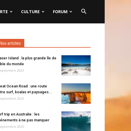
RTE
CULTURE
FORUM
Nos articles
aser Island : la plus grande île de
ble du monde
septembre 2023
eat Ocean Road : une route
tre surf, koalas et paysages...
septembre 2023
rf trip en Australie : les
énements à ne pas manquer
septembre 2023