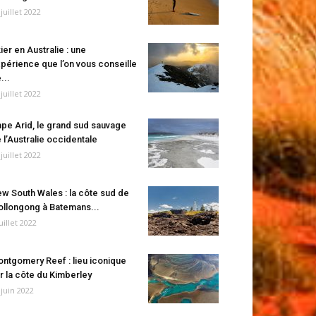
 juillet 2022
ier en Australie : une
périence que l’on vous conseille
...
 juillet 2022
pe Arid, le grand sud sauvage
 l’Australie occidentale
 juillet 2022
w South Wales : la côte sud de
llongong à Batemans...
juillet 2022
ntgomery Reef : lieu iconique
r la côte du Kimberley
 juin 2022