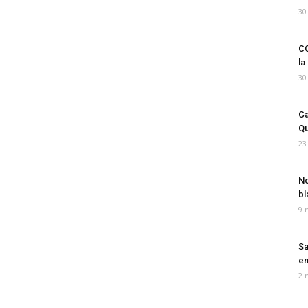
30
CO
la
30
Ca
Qu
23
No
bl
9 
Sa
em
2 