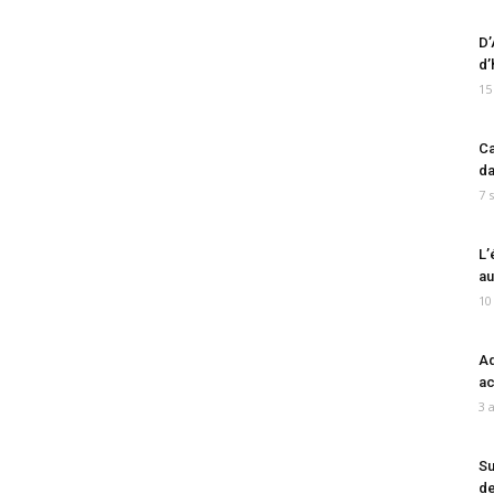
D’
d’
15
Ca
da
7 
L’
au
10
Ad
ac
3 
Su
de