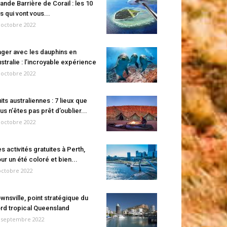
ande Barrière de Corail : les 10
es qui vont vous...
 octobre 2022
ger avec les dauphins en
stralie : l’incroyable expérience
 octobre 2022
its australiennes : 7 lieux que
us n’êtes pas prêt d’oublier...
 octobre 2022
s activités gratuites à Perth,
ur un été coloré et bien...
octobre 2022
wnsville, point stratégique du
rd tropical Queensland
 septembre 2022