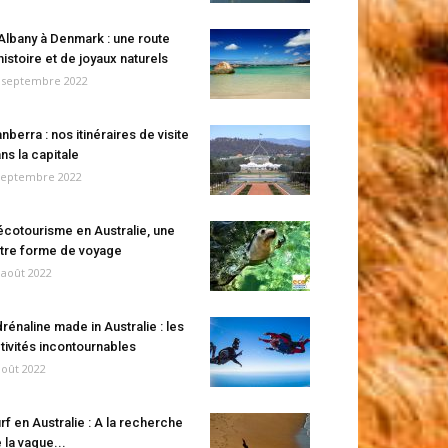
Albany à Denmark : une route
histoire et de joyaux naturels
 septembre 2022
nberra : nos itinéraires de visite
ns la capitale
septembre 2022
écotourisme en Australie, une
tre forme de voyage
 août 2022
rénaline made in Australie : les
tivités incontournables
août 2022
rf en Australie : A la recherche
 la vague...