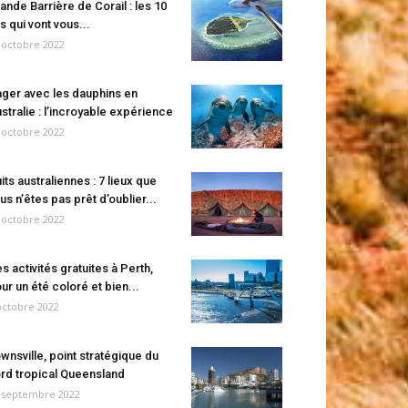
ande Barrière de Corail : les 10
es qui vont vous...
 octobre 2022
ger avec les dauphins en
stralie : l’incroyable expérience
 octobre 2022
its australiennes : 7 lieux que
us n’êtes pas prêt d’oublier...
 octobre 2022
s activités gratuites à Perth,
ur un été coloré et bien...
octobre 2022
wnsville, point stratégique du
rd tropical Queensland
 septembre 2022