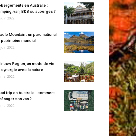
bergements en Australie :
mping, van, B&B ou auberges ?
 juin 2022
adle Mountain : un parc national
 patrimoine mondial
 juin 2022
inbow Region, un mode de vie
 synergie avec la nature
 mai 2022
ad trip en Australie : comment
énager son van ?
 mai 2022