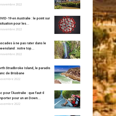
 novembre 2022
VID-19 en Australie : le point sur
 situation pour les...
 novembre 2022
scades à ne pas rater dans le
eensland : notre top...
 novembre 2022
rth Stradbroke Island, le paradis
anc de Brisbane
novembre 2022
c pour l’Australie : que faut-il
porter pour un an Down...
novembre 2022