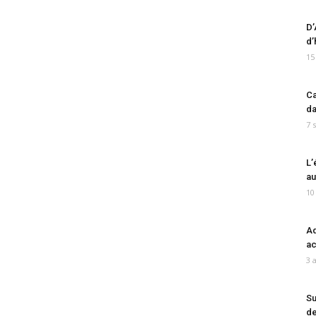
D’
d’
15
Ca
da
7 
L’
au
10
Ad
ac
3 
Su
de