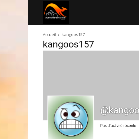
Australia-
Accueil
kangoos157
australie.com
kangoos157
@kangoo
Pas d’activité récente