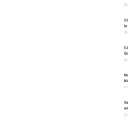
30
CO
la
30
Ca
Qu
23
No
bl
9 
Sa
em
2 