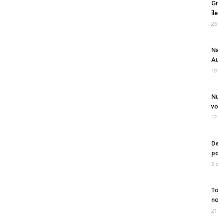
Gr
îl
26
Na
Au
19
Nu
vo
12
De
po
5 
To
no
21