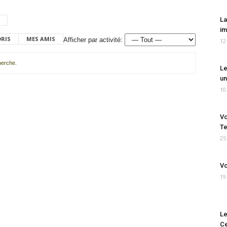
La
im
ORIS
MES AMIS
Afficher par activité:
12
cherche.
Le
un
10
Vo
Te
25
Vo
19
Le
Ce