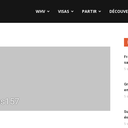
WHV
VISAS
PARTIR
DÉCOUVE
Fr
sa
5 
Gr
en
5 
s157
Su
év
5 