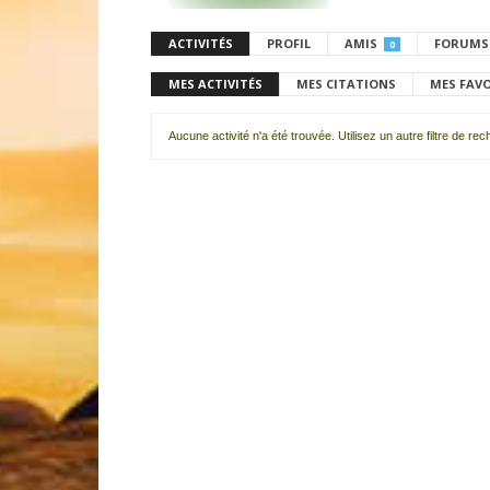
ACTIVITÉS
PROFIL
AMIS
FORUMS
0
MES ACTIVITÉS
MES CITATIONS
MES FAV
Aucune activité n'a été trouvée. Utilisez un autre filtre de re