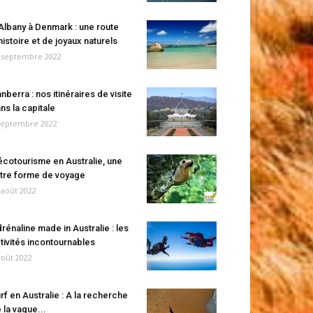
Albany à Denmark : une route
histoire et de joyaux naturels
 septembre 2022
nberra : nos itinéraires de visite
ns la capitale
septembre 2022
écotourisme en Australie, une
tre forme de voyage
 août 2022
rénaline made in Australie : les
tivités incontournables
août 2022
rf en Australie : A la recherche
 la vague...