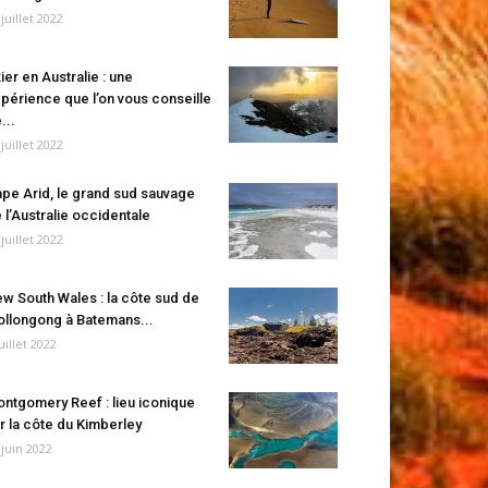
 juillet 2022
ier en Australie : une
périence que l’on vous conseille
...
 juillet 2022
pe Arid, le grand sud sauvage
 l’Australie occidentale
 juillet 2022
w South Wales : la côte sud de
llongong à Batemans...
juillet 2022
ntgomery Reef : lieu iconique
r la côte du Kimberley
 juin 2022