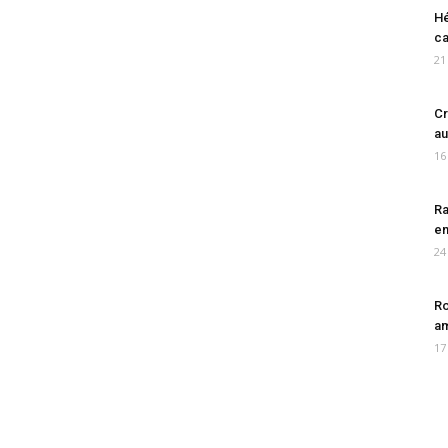
Hé
ca
21
Cr
au
16
Ra
en
24
Ro
am
17