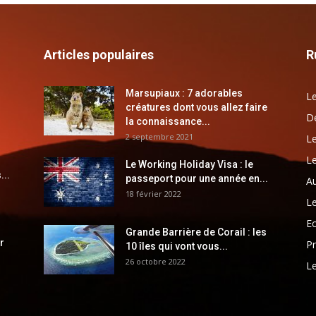
Articles populaires
R
Marsupiaux : 7 adorables
Le
créatures dont vous allez faire
Dé
la connaissance...
2 septembre 2021
Le
Le
Le Working Holiday Visa : le
...
passeport pour une année en...
Au
18 février 2022
Le
E
Grande Barrière de Corail : les
r
Pr
10 îles qui vont vous...
26 octobre 2022
Le