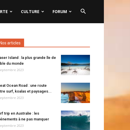
RTE
CULTURE
FORUM
Nos articles
aser Island : la plus grande île de
ble du monde
septembre 2023
eat Ocean Road : une route
tre surf, koalas et paysages...
septembre 2023
rf trip en Australie : les
énements à ne pas manquer
septembre 2023