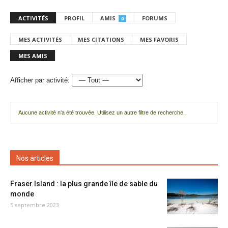
ACTIVITÉS
PROFIL
AMIS
FORUMS
0
MES ACTIVITÉS
MES CITATIONS
MES FAVORIS
MES AMIS
Afficher par activité:
Aucune activité n'a été trouvée. Utilisez un autre filtre de recherche.
Nos articles
Fraser Island : la plus grande île de sable du
monde
5 septembre 2023