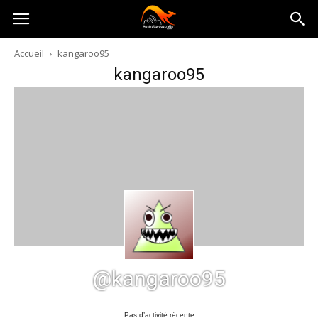
Australia-
Accueil
kangaroo95
kangaroo95
australie.com
@kangaroo95
Pas d’activité récente