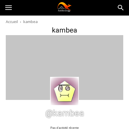
Australia-
Accueil
kambea
kambea
australie.com
@kambea
Pas d’activité récente