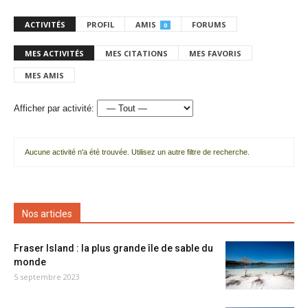
ACTIVITÉS
PROFIL
AMIS
FORUMS
0
MES ACTIVITÉS
MES CITATIONS
MES FAVORIS
MES AMIS
Afficher par activité:
Aucune activité n'a été trouvée. Utilisez un autre filtre de recherche.
Nos articles
Fraser Island : la plus grande île de sable du
monde
5 septembre 2023