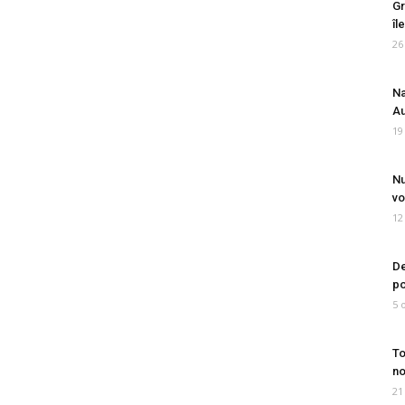
Gr
îl
26
Na
Au
19
Nu
vo
12
De
po
5 
To
no
21