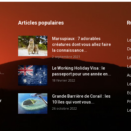
Articles populaires
R
Marsupiaux : 7 adorables
Le
créatures dont vous allez faire
Dé
la connaissance...
2 septembre 2021
Le
Le
Le Working Holiday Visa : le
...
passeport pour une année en...
Au
18 février 2022
Le
E
Grande Barrière de Corail : les
r
Pr
10 îles qui vont vous...
26 octobre 2022
Le