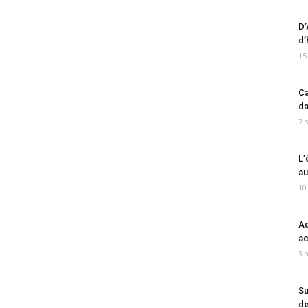
D’
d’
15
Ca
da
7 
L’
au
10
Ad
ac
3 
Su
de