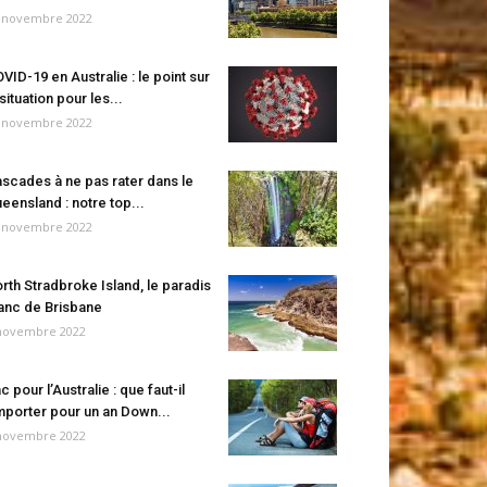
 novembre 2022
VID-19 en Australie : le point sur
 situation pour les...
 novembre 2022
scades à ne pas rater dans le
eensland : notre top...
 novembre 2022
rth Stradbroke Island, le paradis
anc de Brisbane
novembre 2022
c pour l’Australie : que faut-il
porter pour un an Down...
novembre 2022