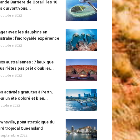
ande Barrière de Corail : les 10
es qui vont vous...
 octobre 2022
ger avec les dauphins en
stralie : l’incroyable expérience
 octobre 2022
its australiennes : 7 lieux que
us n’êtes pas prêt d’oublier...
 octobre 2022
s activités gratuites à Perth,
ur un été coloré et bien...
octobre 2022
wnsville, point stratégique du
rd tropical Queensland
 septembre 2022