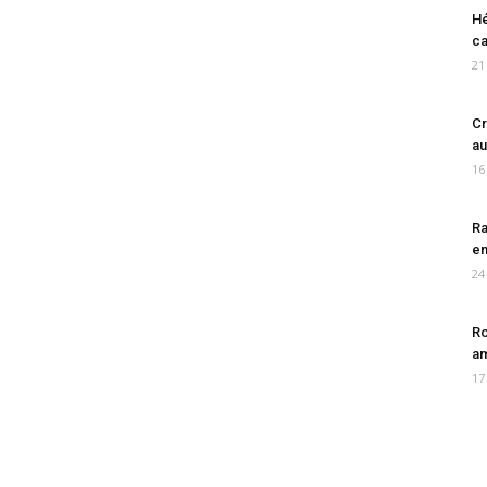
Hé
ca
21
Cr
au
16
Ra
en
24
Ro
am
17