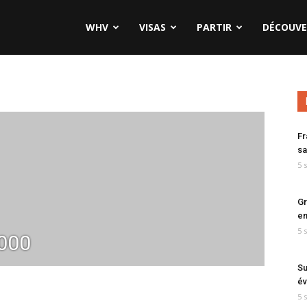
WHV
VISAS
PARTIR
DÉCOUVE
Fr
sa
5 
Gr
en
5 
000
Su
év
5 