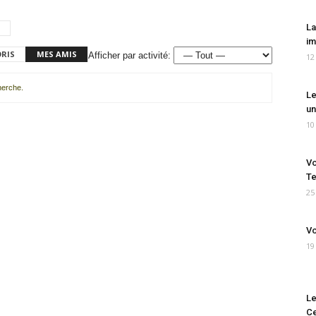
La
im
ORIS
MES AMIS
Afficher par activité:
12
cherche.
Le
un
10
Vo
Te
25
Vo
19
Le
Ce