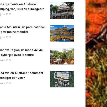
bergements en Australie :
mping, van, B&B ou auberges ?
 juin 2022
adle Mountain : un parc national
 patrimoine mondial
 juin 2022
inbow Region, un mode de vie
 synergie avec la nature
 mai 2022
ad trip en Australie : comment
énager son van ?
 mai 2022