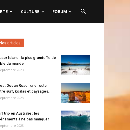
RTE
CULTURE
FORUM
Nos articles
aser Island : la plus grande île de
ble du monde
septembre 2023
eat Ocean Road : une route
tre surf, koalas et paysages...
septembre 2023
rf trip en Australie : les
énements à ne pas manquer
septembre 2023