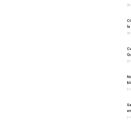
30
CO
la
30
Ca
Qu
23
No
bl
9 
Sa
em
2 