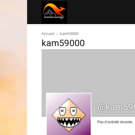
Australia-
Accueil
kam59000
australie.com
kam59000
@kam59
Pas d’activité récente