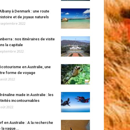
Albany à Denmark : une route
histoire et de joyaux naturels
 septembre 2022
nberra : nos itinéraires de visite
ns la capitale
septembre 2022
écotourisme en Australie, une
tre forme de voyage
 août 2022
rénaline made in Australie : les
tivités incontournables
août 2022
rf en Australie : A la recherche
 la vague...