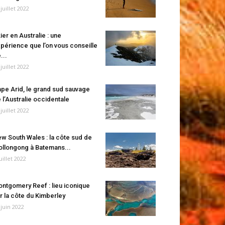
 juillet 2022
ier en Australie : une
périence que l’on vous conseille
...
 juillet 2022
pe Arid, le grand sud sauvage
 l’Australie occidentale
 juillet 2022
w South Wales : la côte sud de
llongong à Batemans...
juillet 2022
ntgomery Reef : lieu iconique
r la côte du Kimberley
 juin 2022