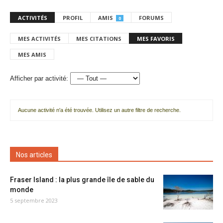
ACTIVITÉS
PROFIL
AMIS
FORUMS
0
MES ACTIVITÉS
MES CITATIONS
MES FAVORIS
MES AMIS
Afficher par activité:
Aucune activité n'a été trouvée. Utilisez un autre filtre de recherche.
Nos articles
Fraser Island : la plus grande île de sable du
monde
5 septembre 2023