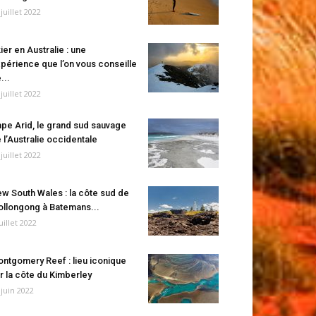
 juillet 2022
ier en Australie : une
périence que l’on vous conseille
...
 juillet 2022
pe Arid, le grand sud sauvage
 l’Australie occidentale
 juillet 2022
w South Wales : la côte sud de
llongong à Batemans...
juillet 2022
ntgomery Reef : lieu iconique
r la côte du Kimberley
 juin 2022