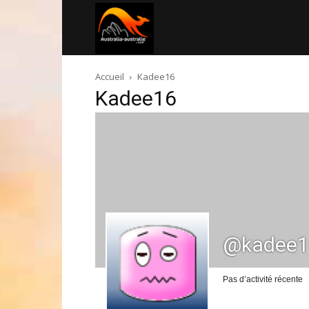
Australia-
Accueil
Kadee16
australie.com
Kadee16
@kadee1
Pas d’activité récente