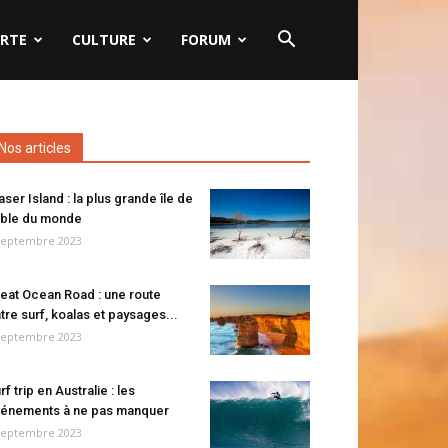
RTE
CULTURE
FORUM
Nos articles
aser Island : la plus grande île de
ble du monde
septembre 2023
eat Ocean Road : une route
tre surf, koalas et paysages...
septembre 2023
rf trip en Australie : les
énements à ne pas manquer
septembre 2023