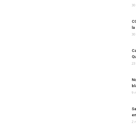
30
CO
la
30
Ca
Qu
23
No
bl
9 
Sa
em
2 