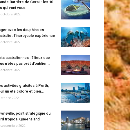
ande Barrière de Corail : les 10
es qui vont vous...
 octobre 2022
ger avec les dauphins en
stralie : l’incroyable expérience
 octobre 2022
its australiennes : 7 lieux que
us n’êtes pas prêt d’oublier...
 octobre 2022
s activités gratuites à Perth,
ur un été coloré et bien...
octobre 2022
wnsville, point stratégique du
rd tropical Queensland
 septembre 2022