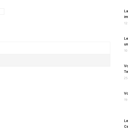
La
im
12
Le
un
10
Vo
Te
25
Vo
19
Le
Ce