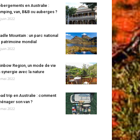
bergements en Australie :
mping, van, B&B ou auberges ?
 juin 2022
adle Mountain : un parc national
 patrimoine mondial
 juin 2022
inbow Region, un mode de vie
 synergie avec la nature
 mai 2022
ad trip en Australie : comment
énager son van ?
 mai 2022