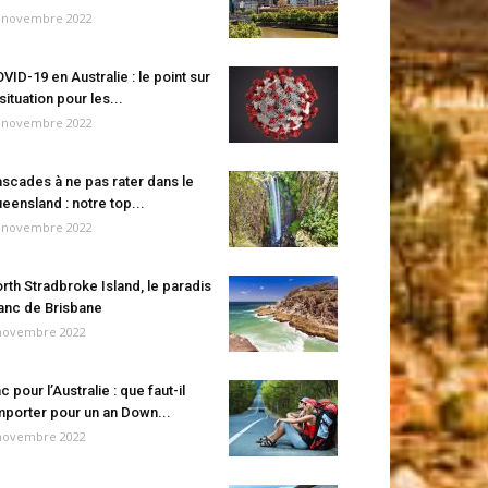
 novembre 2022
VID-19 en Australie : le point sur
 situation pour les...
 novembre 2022
scades à ne pas rater dans le
eensland : notre top...
 novembre 2022
rth Stradbroke Island, le paradis
anc de Brisbane
novembre 2022
c pour l’Australie : que faut-il
porter pour un an Down...
novembre 2022