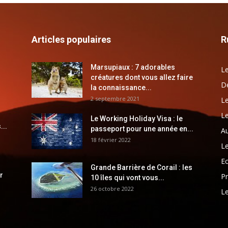
Articles populaires
R
Marsupiaux : 7 adorables
Le
créatures dont vous allez faire
Dé
la connaissance...
2 septembre 2021
Le
Le
Le Working Holiday Visa : le
...
passeport pour une année en...
Au
18 février 2022
Le
E
Grande Barrière de Corail : les
r
Pr
10 îles qui vont vous...
26 octobre 2022
Le