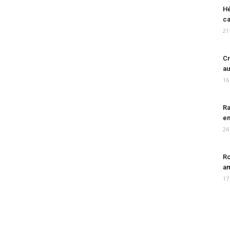
Hé
ca
21
Cr
au
16
Ra
en
24
Ro
am
17