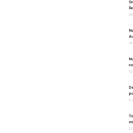
Gr
îl
26
Na
Au
19
Nu
vo
12
De
po
5 
To
no
21