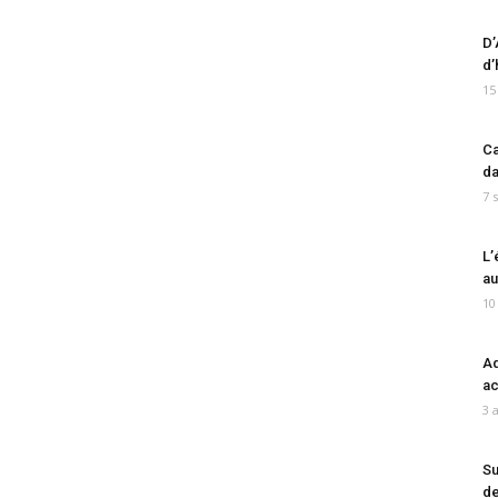
D’
d’
15
Ca
da
7 
L’
au
10
Ad
ac
3 
Su
de