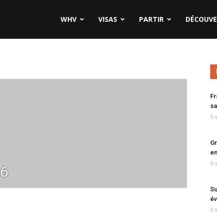
WHV
VISAS
PARTIR
DÉCOUVE
Fr
sa
5 
Gr
en
5 
6
Su
év
5 