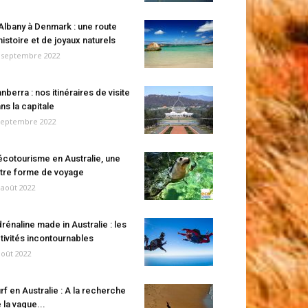
Albany à Denmark : une route
histoire et de joyaux naturels
 septembre 2022
nberra : nos itinéraires de visite
ns la capitale
septembre 2022
écotourisme en Australie, une
tre forme de voyage
 août 2022
rénaline made in Australie : les
tivités incontournables
août 2022
rf en Australie : A la recherche
 la vague...