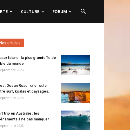
RTE
CULTURE
FORUM
Nos articles
aser Island : la plus grande île de
ble du monde
septembre 2023
eat Ocean Road : une route
tre surf, koalas et paysages...
septembre 2023
rf trip en Australie : les
énements à ne pas manquer
septembre 2023