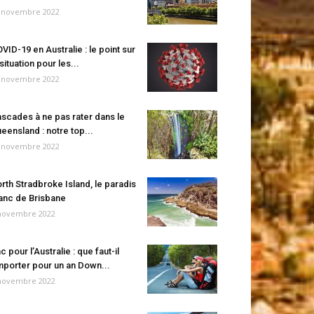
 novembre 2022
VID-19 en Australie : le point sur
 situation pour les...
 novembre 2022
scades à ne pas rater dans le
eensland : notre top...
 novembre 2022
rth Stradbroke Island, le paradis
anc de Brisbane
novembre 2022
c pour l’Australie : que faut-il
porter pour un an Down...
novembre 2022