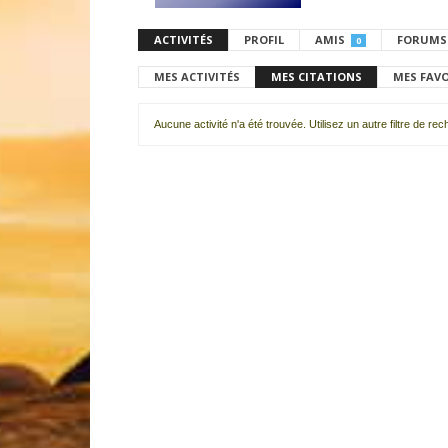
ACTIVITÉS
PROFIL
AMIS
FORUMS
0
MES ACTIVITÉS
MES CITATIONS
MES FAV
Aucune activité n'a été trouvée. Utilisez un autre filtre de re