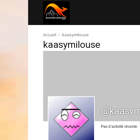
Australia-
Accueil
kaasymilouse
australie.com
kaasymilouse
@kaasym
Pas d’activité récente