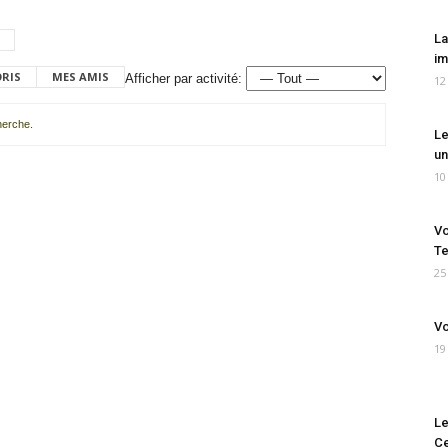
La
im
ORIS
MES AMIS
Afficher par activité:
12
cherche.
Le
un
10
Vo
Te
25
Vo
19
Le
Ce