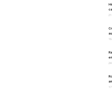
Hé
ca
21
Cr
au
16
Ra
en
24
Ro
am
17