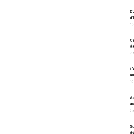
D’
d’
15
Ca
da
7 
L’
au
10
Ad
ac
3 
Su
de