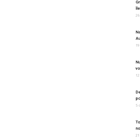
Gr
îl
26
Na
Au
19
Nu
vo
12
De
po
5 
To
no
21