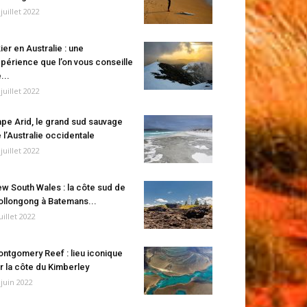
 juillet 2022
ier en Australie : une
périence que l’on vous conseille
...
 juillet 2022
pe Arid, le grand sud sauvage
 l’Australie occidentale
 juillet 2022
w South Wales : la côte sud de
llongong à Batemans...
juillet 2022
ntgomery Reef : lieu iconique
r la côte du Kimberley
 juin 2022