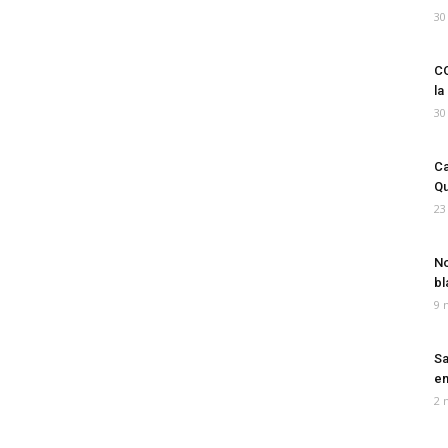
30
CO
la
30
Ca
Qu
23
No
bl
9 
Sa
em
2 