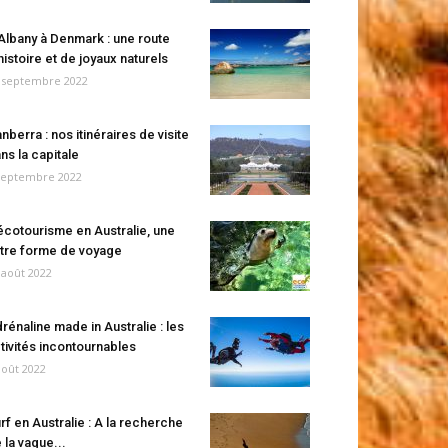
Albany à Denmark : une route
histoire et de joyaux naturels
 septembre 2022
nberra : nos itinéraires de visite
ns la capitale
septembre 2022
écotourisme en Australie, une
tre forme de voyage
 août 2022
rénaline made in Australie : les
tivités incontournables
août 2022
rf en Australie : A la recherche
 la vague...