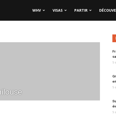
WHV
VISAS
PARTIR
DÉCOUVE
Fr
sa
5 
Gr
en
5 
ilouse
Su
év
5 