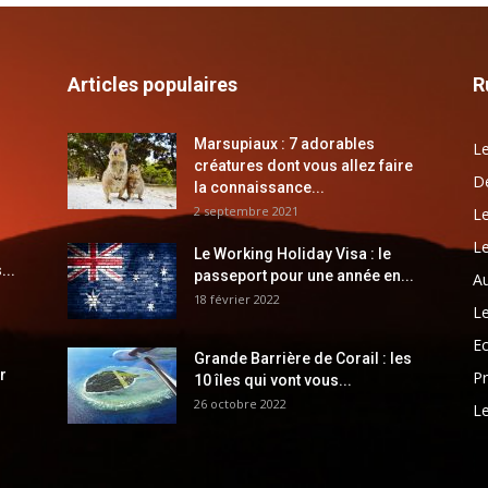
Articles populaires
R
Marsupiaux : 7 adorables
Le
créatures dont vous allez faire
Dé
la connaissance...
2 septembre 2021
Le
Le
Le Working Holiday Visa : le
...
passeport pour une année en...
Au
18 février 2022
Le
E
Grande Barrière de Corail : les
r
Pr
10 îles qui vont vous...
26 octobre 2022
Le