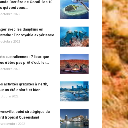
ande Barrière de Corail : les 10
es qui vont vous...
 octobre 2022
ger avec les dauphins en
stralie : l’incroyable expérience
 octobre 2022
its australiennes : 7 lieux que
us n’êtes pas prêt d’oublier...
 octobre 2022
s activités gratuites à Perth,
ur un été coloré et bien...
octobre 2022
wnsville, point stratégique du
rd tropical Queensland
 septembre 2022