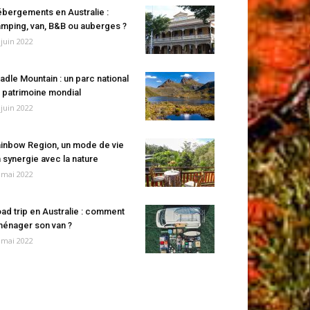
bergements en Australie :
mping, van, B&B ou auberges ?
 juin 2022
adle Mountain : un parc national
 patrimoine mondial
 juin 2022
inbow Region, un mode de vie
 synergie avec la nature
 mai 2022
ad trip en Australie : comment
énager son van ?
 mai 2022