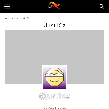
Australia-
Accueil
Just1Oz
Just1Oz
australie.com
@just1oz
Pas d’activité récente