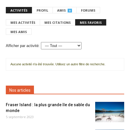
ACTIVITÉS
PROFIL
AMIS
FORUMS
0
MES ACTIVITÉS
MES CITATIONS
MES FAVORIS
MES AMIS
Afficher par activité:
Aucune activité n'a été trouvée. Utilisez un autre filtre de recherche.
Nos articles
Fraser Island : la plus grande île de sable du
monde
5 septembre 2023