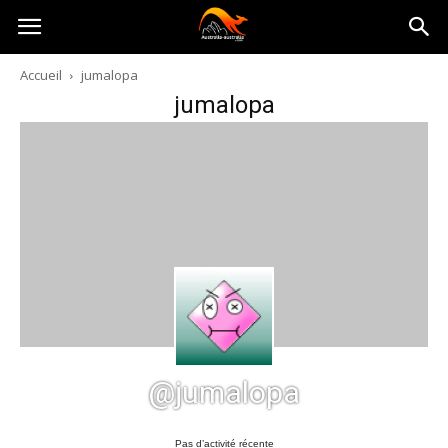
Australia-
Accueil
jumalopa
jumalopa
australie.com
@jumalopa
Pas d’activité récente