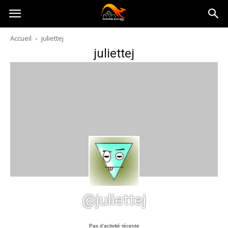
Australia-
Accueil
juliettej
juliettej
australie.com
@juliettej
Pas d’activité récente