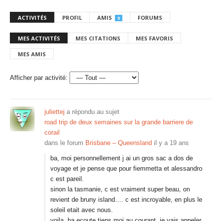
ACTIVITÉS
PROFIL
AMIS
FORUMS
0
MES ACTIVITÉS
MES CITATIONS
MES FAVORIS
MES AMIS
Afficher par activité:
juliettej
a répondu au sujet
road trip de deux semaines sur la grande barriere de
corail
dans le forum
Brisbane – Queensland
il y a 19 ans
ba, moi personnellement j ai un gros sac a dos de
voyage et je pense que pour fiemmetta et alessandro
c est pareil.
sinon la tasmanie, c est vraiment super beau, on
revient de bruny island…. c est incroyable, en plus le
soleil etait avec nous.
voila. ba ecoute tiens moi au courant, je vais appeler