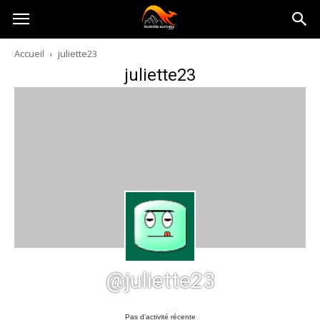
Australia-
Accueil
juliette23
juliette23
australie.com
@juliette23
Pas d’activité récente