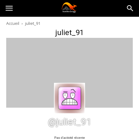
Australia-
Accueil
juliet_91
juliet_91
australie.com
@juliet_91
Pas d’activité récente