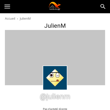
Australia-
Accueil
JulienM
JulienM
australie.com
@julienm
Pas d’activité récente