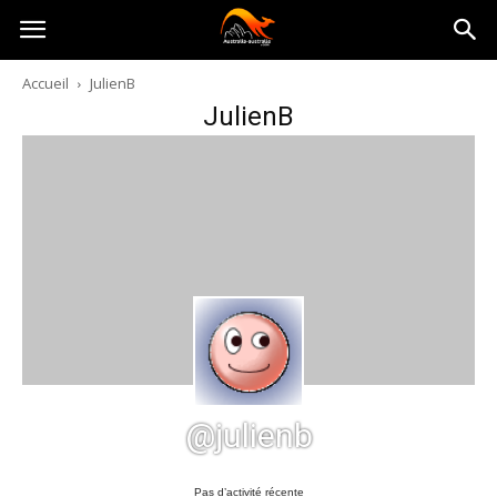
Australia-
Accueil
JulienB
JulienB
australie.com
@julienb
Pas d’activité récente