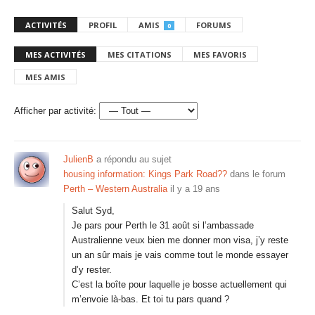
ACTIVITÉS
PROFIL
AMIS
FORUMS
0
MES ACTIVITÉS
MES CITATIONS
MES FAVORIS
MES AMIS
Afficher par activité:
JulienB
a répondu au sujet
housing information: Kings Park Road??
dans le forum
Perth – Western Australia
il y a 19 ans
Salut Syd,
Je pars pour Perth le 31 août si l’ambassade
Australienne veux bien me donner mon visa, j’y reste
un an sûr mais je vais comme tout le monde essayer
d’y rester.
C’est la boîte pour laquelle je bosse actuellement qui
m’envoie là-bas. Et toi tu pars quand ?