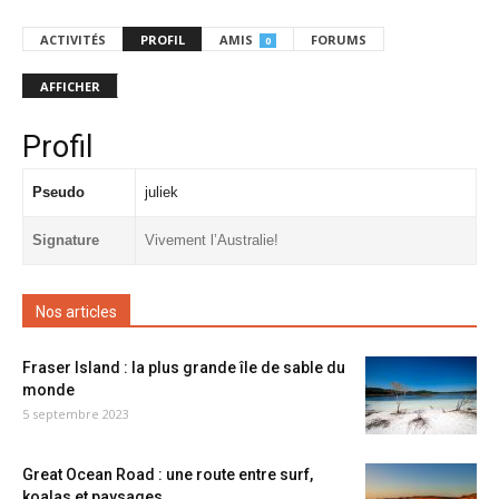
ACTIVITÉS
PROFIL
AMIS
FORUMS
0
AFFICHER
Profil
Pseudo
juliek
Signature
Vivement l’Australie!
Nos articles
Fraser Island : la plus grande île de sable du
monde
5 septembre 2023
Great Ocean Road : une route entre surf,
koalas et paysages...