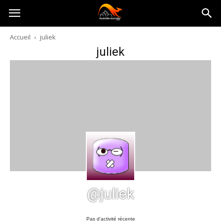
Australia-
Accueil
juliek
juliek
australie.com
@juliek
Pas d’activité récente