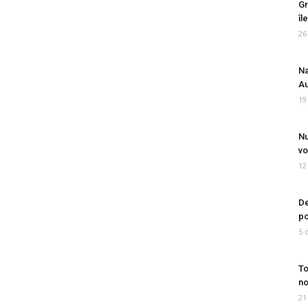
Gr
îl
26
Na
Au
19
Nu
vo
12
De
po
5 
To
no
21