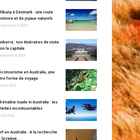
Albany à Denmark : une route
histoire et de joyaux naturels
 septembre 2022
nberra : nos itinéraires de visite
ns la capitale
septembre 2022
écotourisme en Australie, une
tre forme de voyage
 août 2022
rénaline made in Australie : les
tivités incontournables
août 2022
rf en Australie : A la recherche
 la vague...