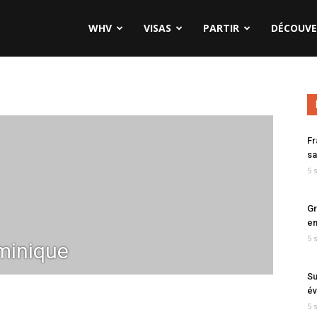
WHV
VISAS
PARTIR
DÉCOUVE
Fr
sa
5 
Gr
en
5 
minique
Su
év
5 