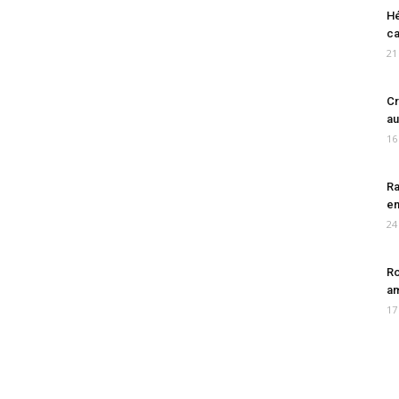
Hé
ca
21
Cr
au
16
Ra
en
24
Ro
am
17