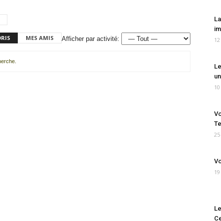
La
im
ORIS
MES AMIS
Afficher par activité:
12
cherche.
Le
un
10
Vo
Te
25
Vo
19
Le
Ce