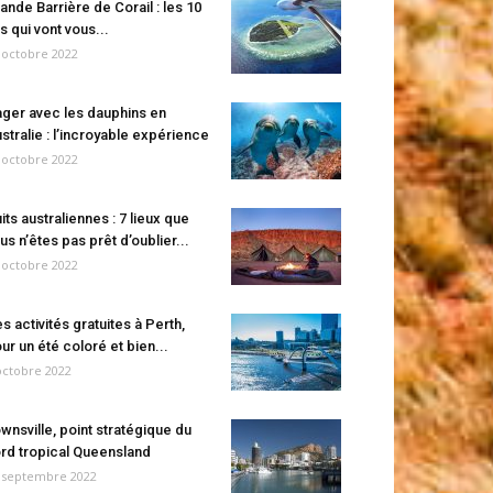
ande Barrière de Corail : les 10
es qui vont vous...
 octobre 2022
ger avec les dauphins en
stralie : l’incroyable expérience
 octobre 2022
its australiennes : 7 lieux que
us n’êtes pas prêt d’oublier...
 octobre 2022
s activités gratuites à Perth,
ur un été coloré et bien...
octobre 2022
wnsville, point stratégique du
rd tropical Queensland
 septembre 2022