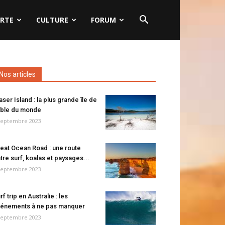
RTE
CULTURE
FORUM
Nos articles
aser Island : la plus grande île de
ble du monde
septembre 2023
eat Ocean Road : une route
tre surf, koalas et paysages...
septembre 2023
rf trip en Australie : les
énements à ne pas manquer
septembre 2023