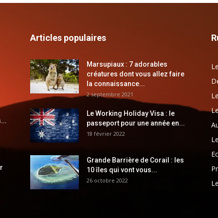
Articles populaires
R
Marsupiaux : 7 adorables
Le
créatures dont vous allez faire
Dé
la connaissance...
2 septembre 2021
Le
Le
Le Working Holiday Visa : le
...
passeport pour une année en...
Au
18 février 2022
Le
E
Grande Barrière de Corail : les
r
Pr
10 îles qui vont vous...
26 octobre 2022
Le