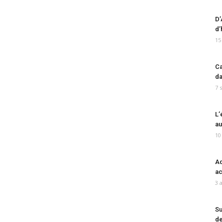
D’
d’
15
Ca
da
7 
L’
au
10
Ad
ac
3 
Su
de