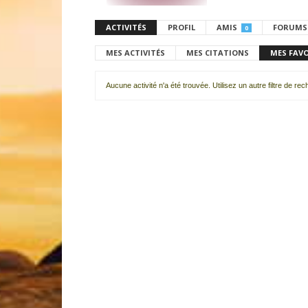
ACTIVITÉS
PROFIL
AMIS
FORUMS
0
MES ACTIVITÉS
MES CITATIONS
MES FAV
Aucune activité n'a été trouvée. Utilisez un autre filtre de re