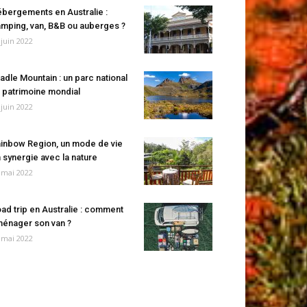
bergements en Australie :
mping, van, B&B ou auberges ?
 juin 2022
adle Mountain : un parc national
 patrimoine mondial
 juin 2022
inbow Region, un mode de vie
 synergie avec la nature
 mai 2022
ad trip en Australie : comment
énager son van ?
 mai 2022