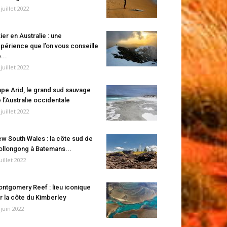
 juillet 2022
ier en Australie : une
périence que l’on vous conseille
...
 juillet 2022
pe Arid, le grand sud sauvage
 l’Australie occidentale
 juillet 2022
w South Wales : la côte sud de
llongong à Batemans...
juillet 2022
ntgomery Reef : lieu iconique
r la côte du Kimberley
 juin 2022