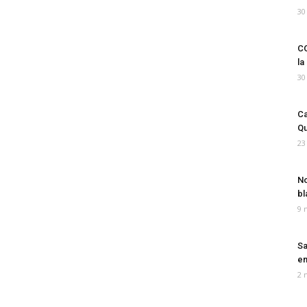
30
CO
la
30
Ca
Qu
23
No
bl
9 
Sa
em
2 