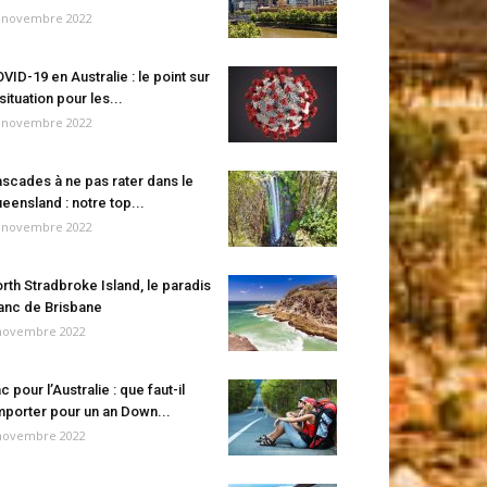
 novembre 2022
VID-19 en Australie : le point sur
 situation pour les...
 novembre 2022
scades à ne pas rater dans le
eensland : notre top...
 novembre 2022
rth Stradbroke Island, le paradis
anc de Brisbane
novembre 2022
c pour l’Australie : que faut-il
porter pour un an Down...
novembre 2022