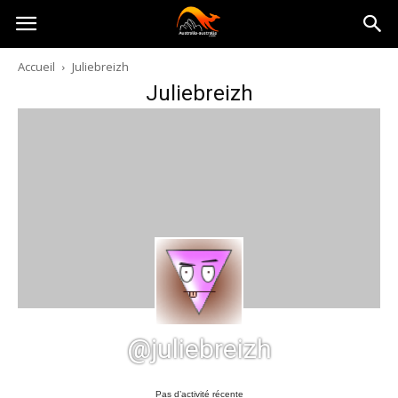
Australia-
Accueil
Juliebreizh
Juliebreizh
australie.com
@juliebreizh
Pas d’activité récente