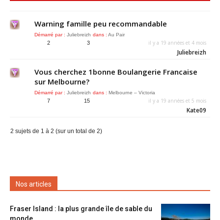
Warning famille peu recommandable
Démarré par :
Juliebreizh
dans :
Au Pair
il y a 19 années et 4 mois
2
3
Juliebreizh
Vous cherchez 1bonne Boulangerie Francaise
sur Melbourne?
Démarré par :
Juliebreizh
dans :
Melbourne – Victoria
il y a 19 années et 5 mois
7
15
Kate09
2 sujets de 1 à 2 (sur un total de 2)
Nos articles
Fraser Island : la plus grande île de sable du
monde