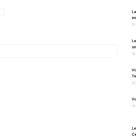
La
im
12
Le
un
10
Vo
Te
25
Vo
19
Le
Ce