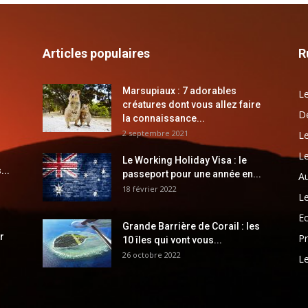
Articles populaires
R
Marsupiaux : 7 adorables
Le
créatures dont vous allez faire
Dé
la connaissance...
2 septembre 2021
Le
Le
Le Working Holiday Visa : le
...
passeport pour une année en...
Au
18 février 2022
Le
E
Grande Barrière de Corail : les
r
Pr
10 îles qui vont vous...
26 octobre 2022
Le