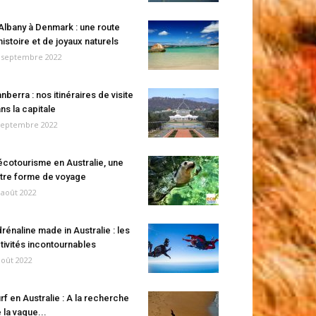
Albany à Denmark : une route
histoire et de joyaux naturels
 septembre 2022
nberra : nos itinéraires de visite
ns la capitale
septembre 2022
écotourisme en Australie, une
tre forme de voyage
 août 2022
rénaline made in Australie : les
tivités incontournables
août 2022
rf en Australie : A la recherche
 la vague...