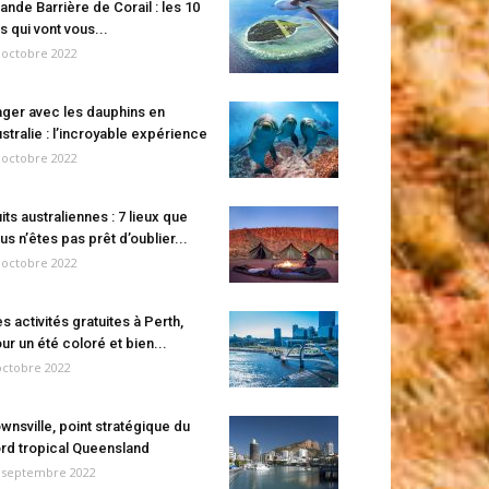
ande Barrière de Corail : les 10
es qui vont vous...
 octobre 2022
ger avec les dauphins en
stralie : l’incroyable expérience
 octobre 2022
its australiennes : 7 lieux que
us n’êtes pas prêt d’oublier...
 octobre 2022
s activités gratuites à Perth,
ur un été coloré et bien...
octobre 2022
wnsville, point stratégique du
rd tropical Queensland
 septembre 2022