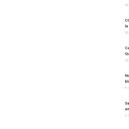
30
CO
la
30
Ca
Qu
23
No
bl
9 
Sa
em
2 