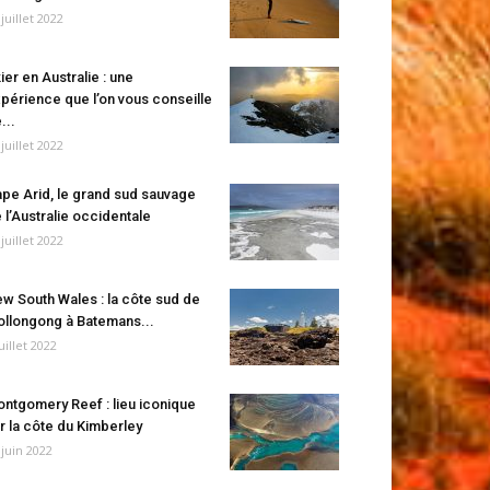
 juillet 2022
ier en Australie : une
périence que l’on vous conseille
...
 juillet 2022
pe Arid, le grand sud sauvage
 l’Australie occidentale
 juillet 2022
w South Wales : la côte sud de
llongong à Batemans...
juillet 2022
ntgomery Reef : lieu iconique
r la côte du Kimberley
 juin 2022