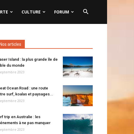
RTE
CULTURE
FORUM
Nos articles
aser Island : la plus grande île de
ble du monde
septembre 2023
eat Ocean Road : une route
tre surf, koalas et paysages...
septembre 2023
rf trip en Australie : les
énements à ne pas manquer
septembre 2023