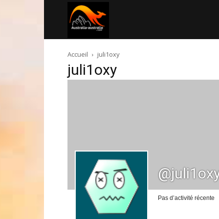
Australia-
Accueil
juli1oxy
australie.com
juli1oxy
@juli1ox
Pas d’activité récente