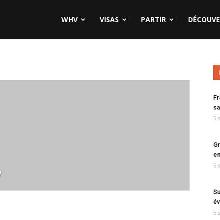
WHV
VISAS
PARTIR
DÉCOUVE
Fr
sa
5 
Gr
en
5 
y
Su
év
5 