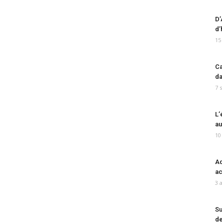
D’
d’
15
Ca
da
7 
L’
au
10
Ad
ac
3 
Su
de