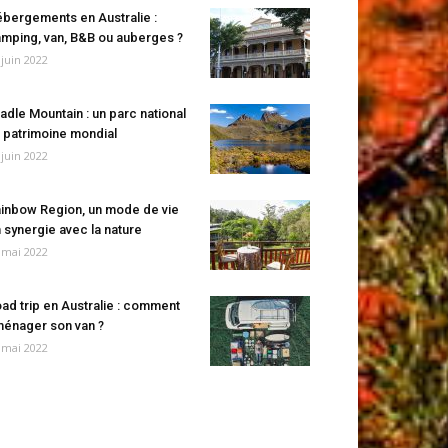
bergements en Australie :
mping, van, B&B ou auberges ?
 juin 2022
adle Mountain : un parc national
 patrimoine mondial
 juin 2022
inbow Region, un mode de vie
 synergie avec la nature
 mai 2022
ad trip en Australie : comment
énager son van ?
 mai 2022