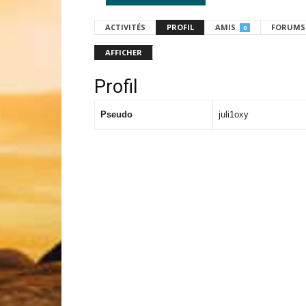
ACTIVITÉS
PROFIL
AMIS
FORUMS
0
AFFICHER
Profil
Pseudo
juli1oxy