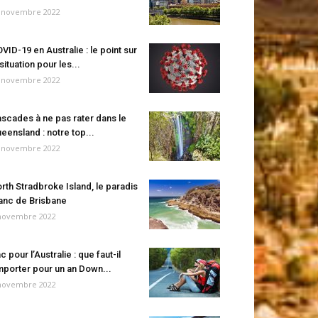
 novembre 2022
VID-19 en Australie : le point sur
 situation pour les...
 novembre 2022
scades à ne pas rater dans le
eensland : notre top...
 novembre 2022
rth Stradbroke Island, le paradis
anc de Brisbane
novembre 2022
c pour l’Australie : que faut-il
porter pour un an Down...
novembre 2022