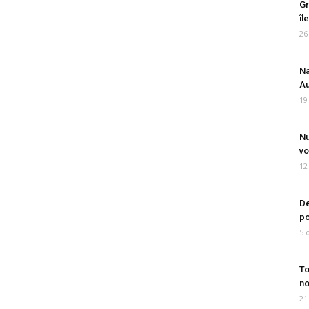
Gr
îl
26
Na
Au
19
Nu
vo
12
De
po
5 
To
no
21