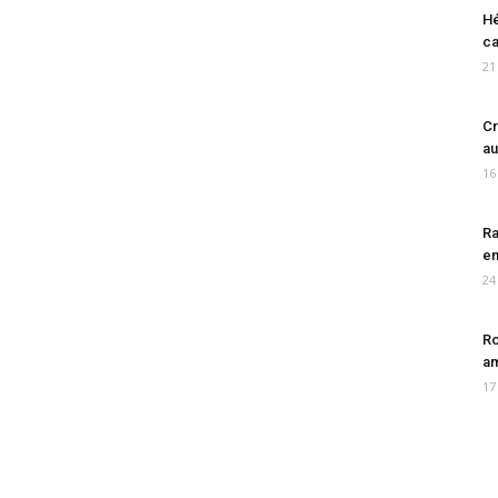
Hé
ca
21
Cr
au
16
Ra
en
24
Ro
am
17