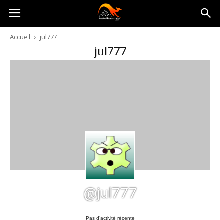
Australia-
Accueil
jul777
jul777
australie.com
@jul777
Pas d’activité récente