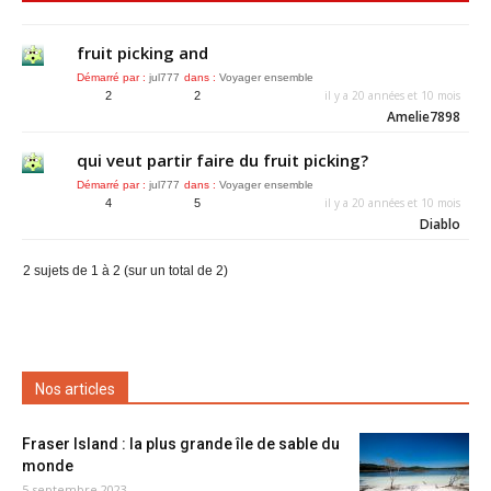
fruit picking and
Démarré par :
jul777
dans :
Voyager ensemble
il y a 20 années et 10 mois
2
2
Amelie7898
qui veut partir faire du fruit picking?
Démarré par :
jul777
dans :
Voyager ensemble
il y a 20 années et 10 mois
4
5
Diablo
2 sujets de 1 à 2 (sur un total de 2)
Nos articles
Fraser Island : la plus grande île de sable du
monde
5 septembre 2023