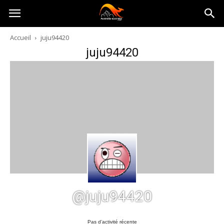
Australia-
Accueil
juju94420
juju94420
australie.com
@juju94420
Pas d’activité récente