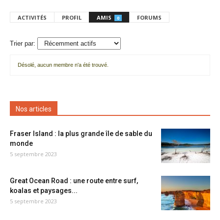
ACTIVITÉS
PROFIL
AMIS
FORUMS
0
Trier par:
Désolé, aucun membre n'a été trouvé.
Mes
amis
Nos articles
Fraser Island : la plus grande île de sable du
monde
5 septembre 2023
Great Ocean Road : une route entre surf,
koalas et paysages...
5 septembre 2023