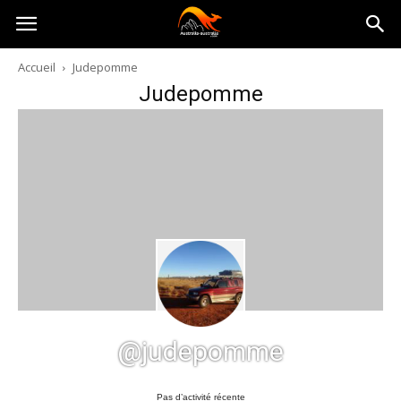
Australia-
Accueil
Judepomme
Judepomme
australie.com
@judepomme
Pas d’activité récente