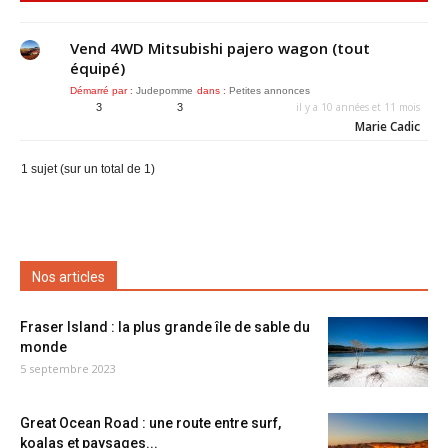
Vend 4WD Mitsubishi pajero wagon (tout
équipé)
Démarré par :
Judepomme
dans :
Petites annonces
il y a 10 années et 11 mois
3
3
Marie Cadic
1 sujet (sur un total de 1)
Nos articles
Fraser Island : la plus grande île de sable du
monde
5 septembre 2023
Great Ocean Road : une route entre surf,
koalas et paysages...