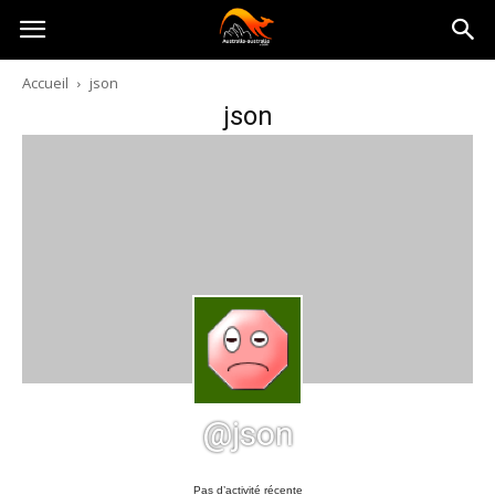
Australia-
Accueil
json
json
australie.com
@json
Pas d’activité récente