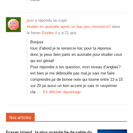
json
a répondu au sujet
etudier en australie apres un bac pro commerce?
dans
le forum
Etudes
il y a 21 ans
Bonjour
tous d’abord je te remercie loic pour ta réponse.
donc je peux bien partir en australie pour etudier ceux
qui est génial!
Pour répondre a tes question, mon niveau d’anglais?
est bien je me débrouille pas mal,je sais me faire
comprendre,jai de bonne note qui tourne entre 13 a 15
sur 20.jai aussi un bon accent.je sais m »exprimer
cla…
En afficher davantage
Nos articles
Fraser Island : la plus grande île de sable du