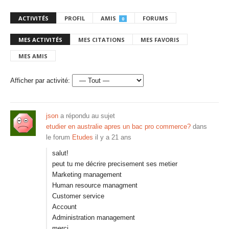
ACTIVITÉS
PROFIL
AMIS
FORUMS
0
MES ACTIVITÉS
MES CITATIONS
MES FAVORIS
MES AMIS
Afficher par activité:
json
a répondu au sujet
etudier en australie apres un bac pro commerce?
dans
le forum
Etudes
il y a 21 ans
salut!
peut tu me décrire precisement ses metier
Marketing management
Human resource managment
Customer service
Account
Administration management
merci