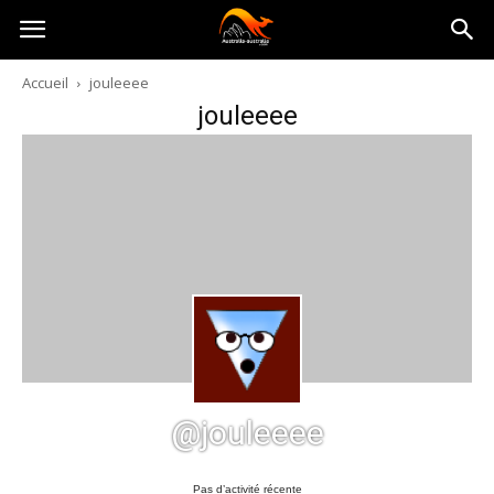
Australia-
Accueil
jouleeee
jouleeee
australie.com
@jouleeee
Pas d’activité récente