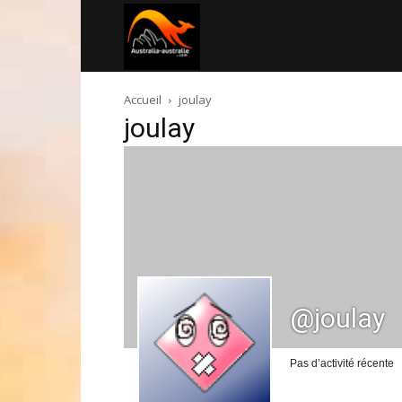
Australia-
Accueil
joulay
australie.com
joulay
@joulay
Pas d’activité récente