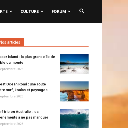
RTE
CULTURE
FORUM
Nos articles
aser Island : la plus grande île de
ble du monde
septembre 2023
eat Ocean Road : une route
tre surf, koalas et paysages...
septembre 2023
rf trip en Australie : les
énements à ne pas manquer
septembre 2023