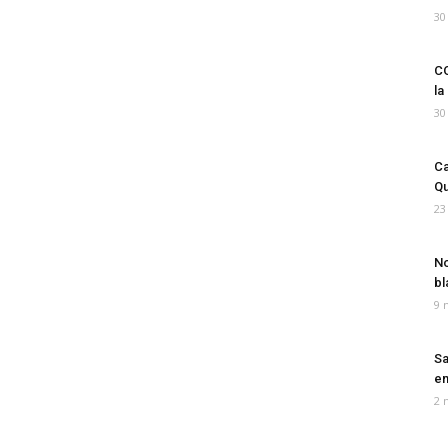
30
CO
la
30
Ca
Qu
23
No
bl
9 
Sa
em
2 