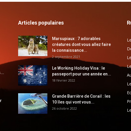
Articles populaires
R
Marsupiaux : 7 adorables
Le
créatures dont vous allez faire
Dé
la connaissance...
2 septembre 2021
Le
Le
Le Working Holiday Visa : le
...
passeport pour une année en...
Au
18 février 2022
Le
E
Grande Barrière de Corail : les
r
Pr
10 îles qui vont vous...
26 octobre 2022
Le