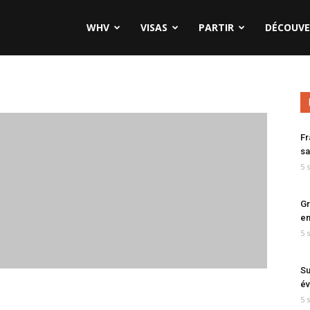
WHV
VISAS
PARTIR
DÉCOUVE
Fr
sa
5 
Gr
en
5 
Su
év
5 