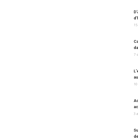
D’
d’
15
Ca
da
7 
L’
au
10
Ad
ac
3 
Su
de