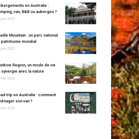
bergements en Australie :
mping, van, B&B ou auberges ?
 juin 2022
adle Mountain : un parc national
 patrimoine mondial
 juin 2022
inbow Region, un mode de vie
 synergie avec la nature
 mai 2022
ad trip en Australie : comment
énager son van ?
 mai 2022