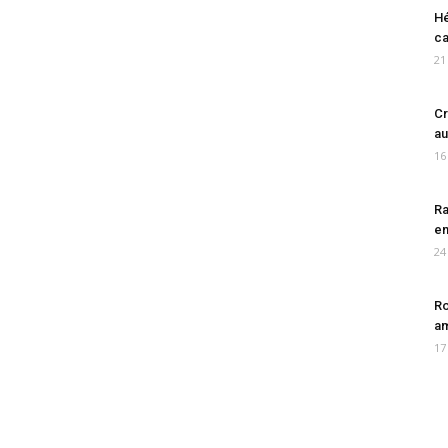
Hé
ca
21
Cr
au
16
Ra
en
24
Ro
am
17