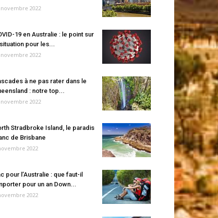
 novembre 2022
VID-19 en Australie : le point sur
 situation pour les...
 novembre 2022
scades à ne pas rater dans le
eensland : notre top...
 novembre 2022
rth Stradbroke Island, le paradis
anc de Brisbane
novembre 2022
c pour l’Australie : que faut-il
porter pour un an Down...
novembre 2022