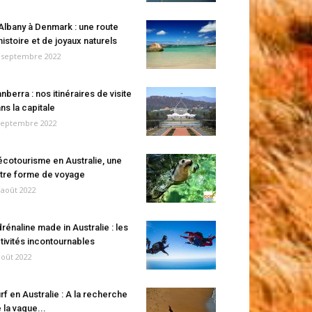
Albany à Denmark : une route
histoire et de joyaux naturels
 septembre 2022
nberra : nos itinéraires de visite
ns la capitale
septembre 2022
écotourisme en Australie, une
tre forme de voyage
 août 2022
rénaline made in Australie : les
tivités incontournables
août 2022
rf en Australie : A la recherche
 la vague...