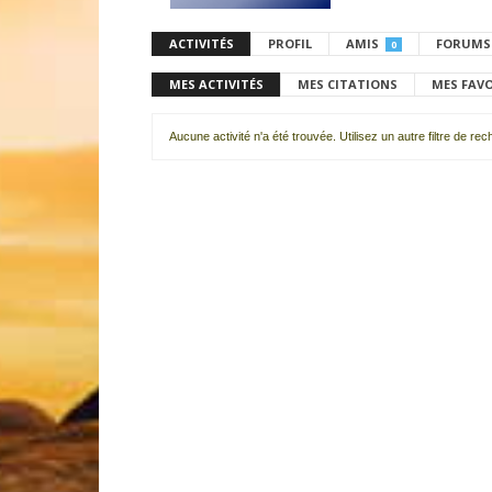
ACTIVITÉS
PROFIL
AMIS
FORUMS
0
MES ACTIVITÉS
MES CITATIONS
MES FAV
Aucune activité n'a été trouvée. Utilisez un autre filtre de re