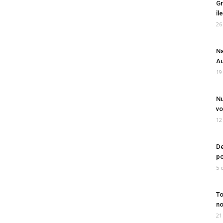
Gr
îl
26
Na
Au
19
Nu
vo
12
De
po
5 
To
no
21