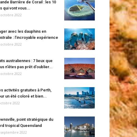
ande Barrière de Corail : les 10
es qui vont vous...
 octobre 2022
ger avec les dauphins en
stralie : l’incroyable expérience
 octobre 2022
its australiennes : 7 lieux que
us n’êtes pas prêt d’oublier...
 octobre 2022
s activités gratuites à Perth,
ur un été coloré et bien...
octobre 2022
wnsville, point stratégique du
rd tropical Queensland
 septembre 2022