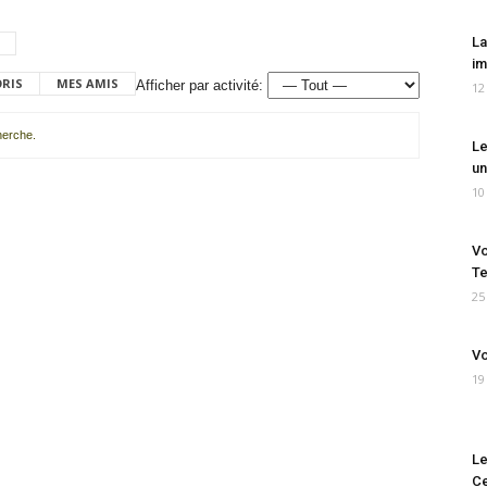
La
im
ORIS
MES AMIS
Afficher par activité:
12
cherche.
Le
un
10
Vo
Te
25
Vo
19
Le
Ce