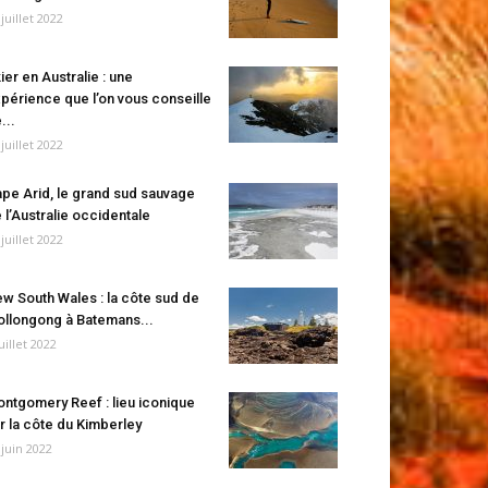
 juillet 2022
ier en Australie : une
périence que l’on vous conseille
...
 juillet 2022
pe Arid, le grand sud sauvage
 l’Australie occidentale
 juillet 2022
w South Wales : la côte sud de
llongong à Batemans...
juillet 2022
ntgomery Reef : lieu iconique
r la côte du Kimberley
 juin 2022