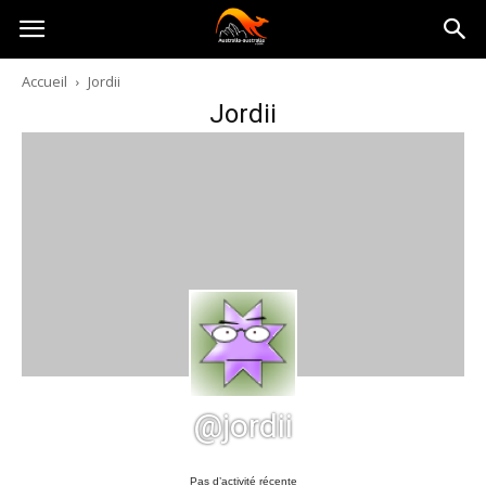
Australia-
Accueil
Jordii
Jordii
australie.com
@jordii
Pas d’activité récente