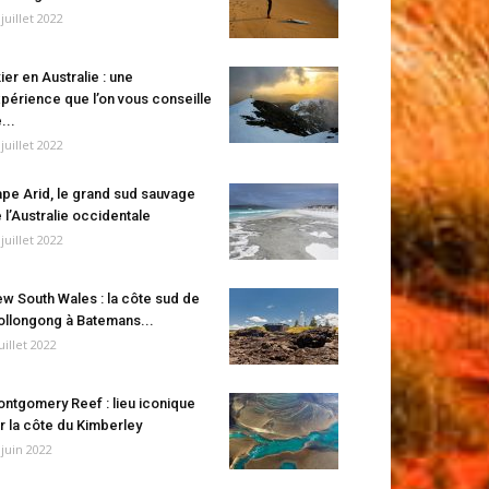
 juillet 2022
ier en Australie : une
périence que l’on vous conseille
...
 juillet 2022
pe Arid, le grand sud sauvage
 l’Australie occidentale
 juillet 2022
w South Wales : la côte sud de
llongong à Batemans...
juillet 2022
ntgomery Reef : lieu iconique
r la côte du Kimberley
 juin 2022