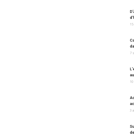
D’
d’
15
Ca
da
7 
L’
au
10
Ad
ac
3 
Su
de