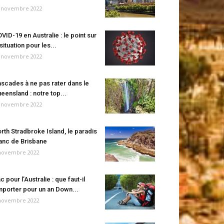
 novembre 2022
VID-19 en Australie : le point sur
 situation pour les...
 novembre 2022
scades à ne pas rater dans le
eensland : notre top...
 novembre 2022
rth Stradbroke Island, le paradis
anc de Brisbane
novembre 2022
c pour l’Australie : que faut-il
porter pour un an Down...
novembre 2022