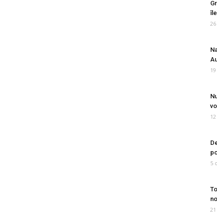
Gr
îl
26
Na
Au
19
Nu
vo
12
De
po
5 
To
no
21