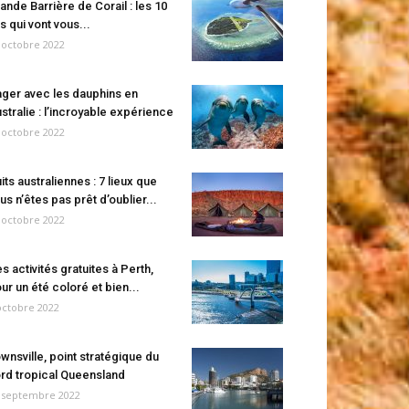
ande Barrière de Corail : les 10
es qui vont vous...
 octobre 2022
ger avec les dauphins en
stralie : l’incroyable expérience
 octobre 2022
its australiennes : 7 lieux que
us n’êtes pas prêt d’oublier...
 octobre 2022
s activités gratuites à Perth,
ur un été coloré et bien...
octobre 2022
wnsville, point stratégique du
rd tropical Queensland
 septembre 2022