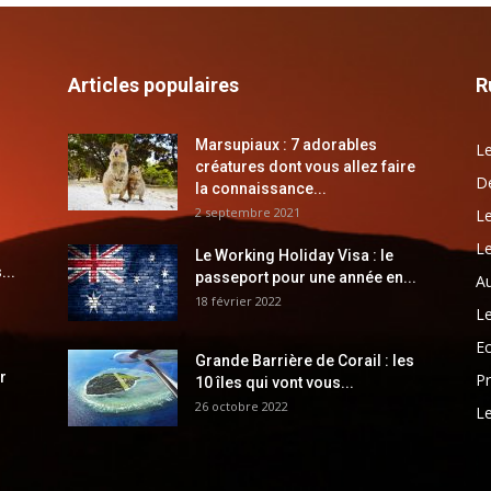
Articles populaires
R
Marsupiaux : 7 adorables
Le
créatures dont vous allez faire
Dé
la connaissance...
2 septembre 2021
Le
Le
Le Working Holiday Visa : le
...
passeport pour une année en...
Au
18 février 2022
Le
E
Grande Barrière de Corail : les
r
Pr
10 îles qui vont vous...
26 octobre 2022
Le