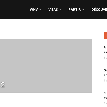
WHV
VISAS
PARTIR
DÉCOUVE
Fr
sa
5 
Gr
en
5 
42
Su
év
5 