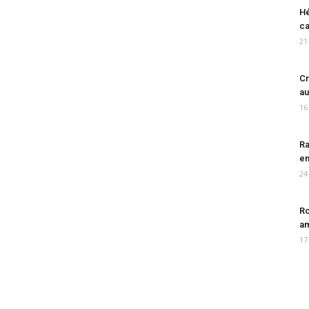
Hé
ca
21
Cr
au
16
Ra
en
24
Ro
am
17