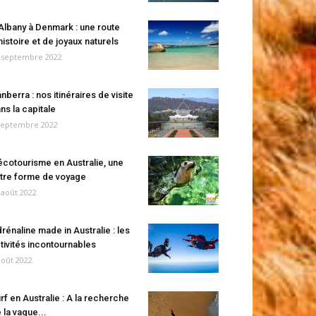
Albany à Denmark : une route
histoire et de joyaux naturels
 septembre 2022
nberra : nos itinéraires de visite
ns la capitale
septembre 2022
écotourisme en Australie, une
tre forme de voyage
 août 2022
rénaline made in Australie : les
tivités incontournables
août 2022
rf en Australie : A la recherche
 la vague...