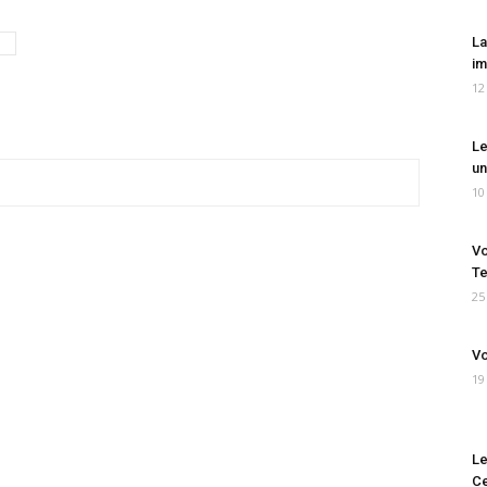
La
im
12
Le
un
10
Vo
Te
25
Vo
19
Le
Ce