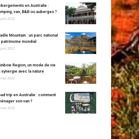
bergements en Australie :
mping, van, B&B ou auberges ?
 juin 2022
adle Mountain : un parc national
 patrimoine mondial
 juin 2022
inbow Region, un mode de vie
 synergie avec la nature
 mai 2022
ad trip en Australie : comment
énager son van ?
 mai 2022