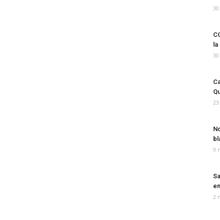
30
CO
la
30
Ca
Qu
23
No
bl
9 
Sa
em
2 