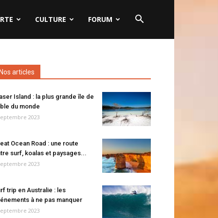
RTE
CULTURE
FORUM
Nos articles
aser Island : la plus grande île de
ble du monde
septembre 2023
eat Ocean Road : une route
tre surf, koalas et paysages...
septembre 2023
rf trip en Australie : les
énements à ne pas manquer
septembre 2023