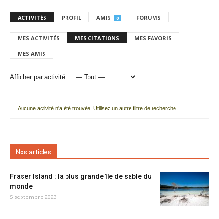
ACTIVITÉS
PROFIL
AMIS
FORUMS
0
MES ACTIVITÉS
MES CITATIONS
MES FAVORIS
MES AMIS
Afficher par activité:
Aucune activité n'a été trouvée. Utilisez un autre filtre de recherche.
Nos articles
Fraser Island : la plus grande île de sable du
monde
5 septembre 2023