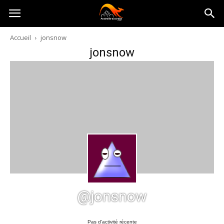
Australia-
Accueil
jonsnow
jonsnow
australie.com
@jonsnow
Pas d’activité récente