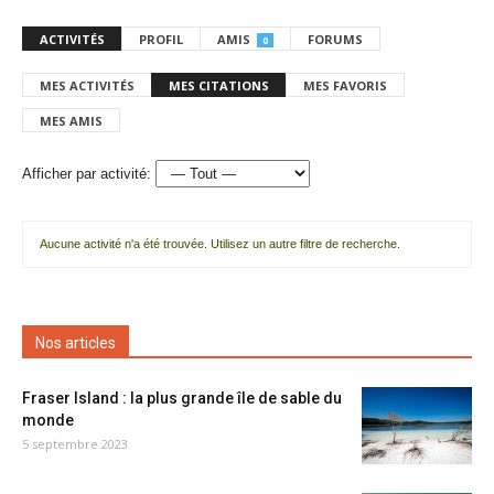
ACTIVITÉS
PROFIL
AMIS
FORUMS
0
MES ACTIVITÉS
MES CITATIONS
MES FAVORIS
MES AMIS
Afficher par activité:
Aucune activité n'a été trouvée. Utilisez un autre filtre de recherche.
Nos articles
Fraser Island : la plus grande île de sable du
monde
5 septembre 2023