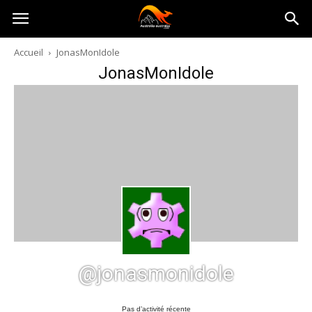
Australia-
Accueil
JonasMonIdole
JonasMonIdole
australie.com
@jonasmonidole
Pas d’activité récente