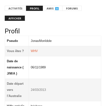
ACTIVITÉS
PROFIL
AMIS
FORUMS
0
AFFICHER
Profil
Pseudo
JonasMonIdole
Vous êtes ?
WHV
Date de
naissance (
06/11/1989
J/M/A )
Date départ
vers
24/03/2013
l'Australie