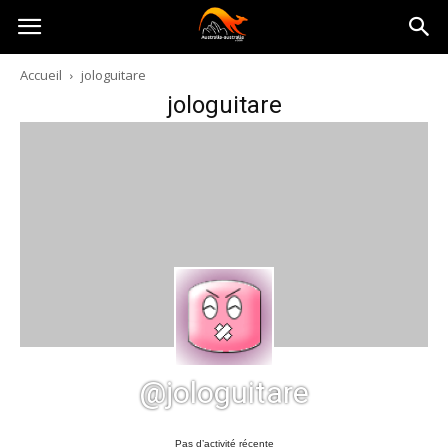
Australia-
Accueil
jologuitare
jologuitare
australie.com
@jologuitare
Pas d’activité récente